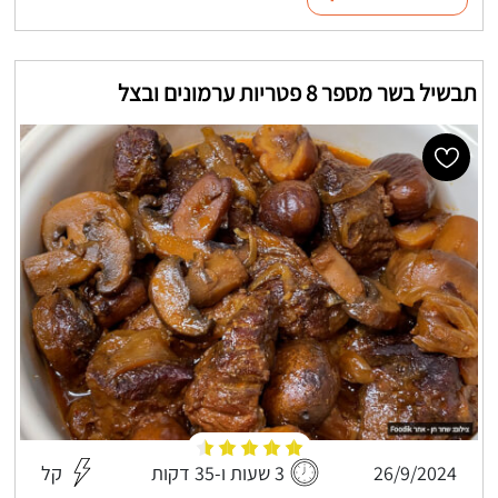
תבשיל בשר מספר 8 פטריות ערמונים ובצל
26/9/2024
3 שעות ו-35 דקות
קל