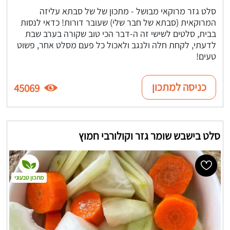
סלט גזר מרוקאי מבושל - מתכון של של סבתא עליזה
המרוקאית (סבתא של חבר שלי) שעובר דורות! כדאי לנסות
בבית, סלטים לשישי זה ה-דבר הכי טוב שקורה בערב שבת
לדעתי, לקחת חלה ולנגב ולאכול כל פעם מסלט אחר, פשוט
טעים!
כניסה למתכון
45069
סלט בישבש שומר גזר וקולורבי חמוץ
מתכון טבעוני