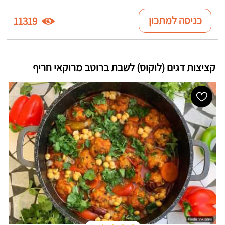
כניסה למתכון
11319
קציצות דגים (לוקוס) לשבת ברוטב מרוקאי חריף