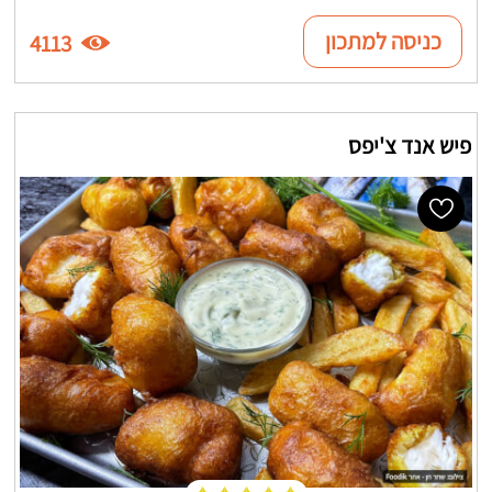
כניסה למתכון
4113
פיש אנד צ'יפס