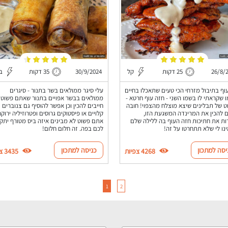
26/8/
25 דקות
קל
30/9/2024
35 דקות
בי
וף בתיבול מזרחי הכי טעים שתאכלו בחיים
עלי סיגר ממולאים בשר בתנור - סיגרים
ו שקראתי לו בשמו השני - חזה עוף חרטא -
ממולאים בבשר אפויים בתנור שאתם פשוט
ט של תבלינים שיצא מוצלח מהצפוי! חובה
חייבים להכין וכן אפשר להוסיף גם צנוברים
 להכין את המרינדה המשגעת הזו,
קלויים או פיסטוקים גרוסים ופטרוזיליה ירוקה
ת את חתיכות חזה העוף בה ללילה שלם
אתם פשוט לא מבינים איזה ביס מטורף יתק
נו לי שלא תתחרטו על זה!
לכם בפה. זה חלום חלום!
יסה למתכון
כניסה למתכון
4268 צפיות
3435 צפיות
1
2