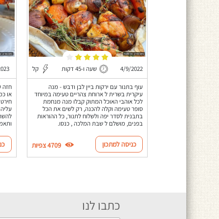
4/9/2022
שעה ו-45 דקות
קל
2023
עוף בתנור עם ירקות ביין לבן ודבש - מנה
חזה ע
עיקרית בשרית ל ארוחת צהריים טעימה במיוחד
או כמ
לכל אוהבי האוכל המתוק קבלו מנה מנחמת
חירטו
סופר טעימה וקלה להכנה, רק לשים את הכל
עליהם
בתבנית לסדר יפה ולשלוח לתנור, כל ההוראות
להשרו
בפנים, מושלם ל שבת המלכה , כנסו.
ותאמי
כניסה למתכון
כנ
4709 צפיות
כתבו לנו