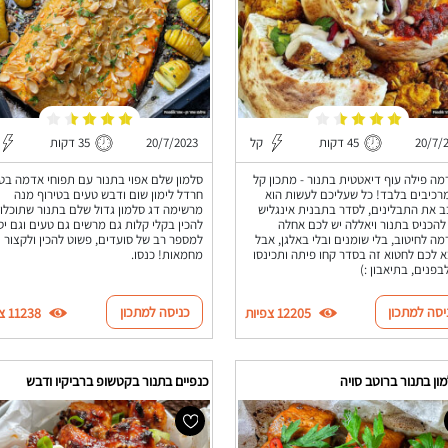
20/7/
45 דקות
קל
20/7/2023
35 דקות
מה פילה עוף דיאטטית בתנור - מתכון קל
סלמון שלם אפוי בתנור עם תפוחי אדמה בט
5 מרכיבים בלבד! כל שעליכם לעשות הוא
חרדל לימון שום ודבש טעים בטירוף מנה
 את התבלינים, לסדר בתבנית אינגליש
מרשימה דג סלמון גדול שלם בתנור שתוכלו
 להכניס בתנור ויאללה יש לכם אחלה
להכין בקלי קלות גם מרשים גם טעים וגם יס
מה לחיטוב, בלי שומנים ובלי באלגן, אבל
למספר רב של סועדים, פשוט להכין ולקצור
 לכם לחטוא זה בסדר קחו פיתה ותכינסו
מחמאות! כנסו.
בפנים, בתיאבון :)
יסה למתכון
כניסה למתכון
12205 צפיות
11238 צפיות
ון בתנור ברוטב סויה
כנפיים בתנור בקטשופ ברביקיו ודבש