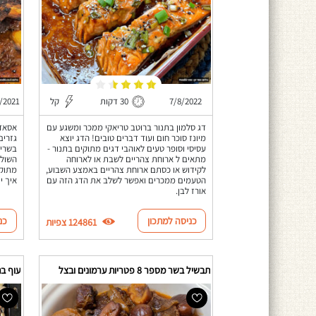
7/8/2022
30 דקות
קל
/2021
דג סלמון בתנור ברוטב טריאקי ממכר ומשגע עם
אסאדו
מיונז סוכר חום ועוד דברים טובים! הדג יוצא
גזרים
עסיסי וסופר טעים לאוהבי דגים מתוקים בתנור -
בשרית
מתאים ל ארוחת צהריים לשבת או לארוחה
השול
לקידוש או כסתם ארוחת צהריים באמצע השבוע,
מתוק 
הטעמים ממכרים ואפשר לשלב את הדג הזה עם
איך י
אורז לבן.
כניסה למתכון
כנ
124861 צפיות
תבשיל בשר מספר 8 פטריות ערמונים ובצל
עוף בת