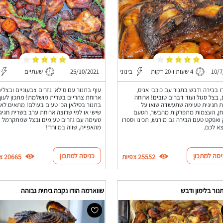
10/7
4 שעות ו-20 דקות
בינוני
25/10/2021
שעתיים
 בבירה ודבש בתנור עם כוכבי אניס,
עוף בתנור עם סילאן גזרים צבעוניים ובצלים
, בצל סגול ועוד דברים טובים! ארוחה
ארוחת צהריים בשרית מושלמת! מתכון לעוף
 חגיגית טעימה שתעשדה שואו על
בתנור בסילאן הכי טעים בעולם! מתאים לא
חן, העצמות מתפרקות מהבשר, הטעם
שישי או למי שרוצה ארוחת ערב בשרית חגיג
ואפקט טעם הבירה גם מורגש, תכינו וספרו
טעימה עם גזרים טעימים ובצל שמתקרמל
צא לכם.
מהאפייה, שווה במיוחד!
יסה למתכון
כניסה למתכון
25552 צפיות
20665 צפיות
נור בלימון ודבש
שווארמה הודו נקבה ביתית גבוהה