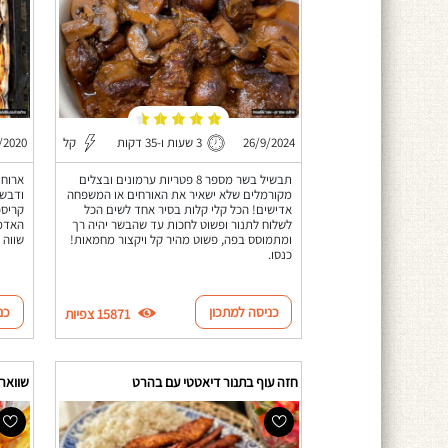
26/9/2024
3 שעות ו-35 דקות
קל
/2020
תבשיל בשר מספר 8 פטריות ערמונים ובצלים
ארוחת
מקורמלים שלא ישאיר את האורחים או המשפחה
ודבש,
אדישים! הכל קלי קלות בסיר אחד לשים הכל
קריספ
לשלוח לתנור ופשוט לחכות עד שהבשר יהיה רך
האדמה
ומתמוסס בפה, פשוט מהיר קל ויקצור מחמאות!
שווה 
כנסו.
כניסה למתכון
כנ
15871 צפיות
חזה עוף בתנור דיאטטי עם בהרט
שוואר