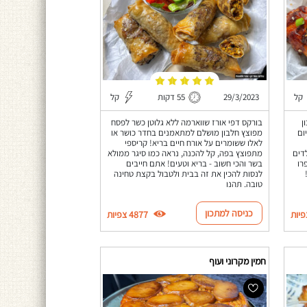
קל
29/3/2023
55 דקות
קל
ן
בורקס דפי אורז שווארמה ללא גלוטן כשר לפסח
ום
מפוצץ חלבון מושלם למתאמנים בחדר כושר או
לאלו ששומרים על אורח חיים בריא! קריספי
לדים
מתפוצץ בפה, קל להכנה, נראה כמו סיגר ממולא
רו
בשר והכי חשוב - בריא וטעים! אתם חייבים
לנסות להכין את זה בבית ולטבול בקצת טחינה
טובה. תהנו
כניסה למתכון
4877 צפיות
חמין מקרוני ועוף