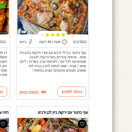
6/2/2022
שעה ו-40 דקות
בינוני
2022
עוף בתנור בצ'ילי ודבש עם אורז וירקות בתבנית
דג סל
אחת - ארוחת צהריים בשרית קלה להכנה
מושלם
שמתאימה לכל יום / לארוחת ערב בשרית / ליום
השבוע
שישי / שבת - שווה לנסות להכין בבית למי
זמן ז
שאוהב טעמים מתוקים! טעים במיוחד!
סופר 
ספרו 
כניסה למתכון
כנ
10632 צפיות
עוף בתנור עם ירקות ביין לבן ודבש
חזה עו