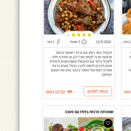
בינוני
12/9/2024
3 שעות
בינוני
תבשיל בשר ראש עם גרגירי חומוס ברוטב
ת
מרוקאי חריף לקחת אורז לבן או חתיכת חלה
ולאכול ביחד עם התבשיל פשוט טעים להפליא
אתם חייבים לנסות להכין בהול! טעים ברמה
ר
אחרת! הקירמול הסופי בתנור נותן את הטעם
העמוק!
כניסה למתכון
12732 צפיות
שווארמה פרגיות ביתית עם פטנט