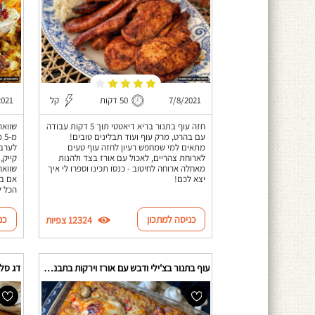
7/8/2021
50 דקות
קל
2021
חזה עוף בתנור בריא דיאטטי תוך 5 דקות עבודה
שוואר
עם בהרט, מרק עוף ועוד תבלינים טובים!
מ-
מתאים למי שמחפש רעיון לחזה עוף טעים
לערבב
לארוחת צהריים, לאכול עם אורז בצד ולהנות
קייק,
מאחלה ארוחה לחיטוב - כנסו תכינו וספרו לי איך
שוואר
יצא לכם!
אם בא
הכל ל
כניסה למתכון
כנ
12324 צפיות
עוף בתנור בצ'ילי ודבש עם אורז וירקות בתבנית אחת
דג סלמ