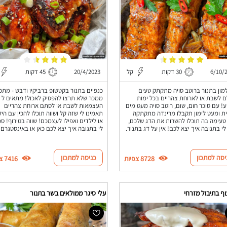
6/10/
30 דקות
קל
20/4/2023
45 דקות
מון בתנור ברוטב סויה מתקתק טעים
כנפיים בתנור בקטשופ ברביקיו ודבש - מתכו
 לשבת או לארוחת צהריים בכל ימות
ממכר שלא תרצו להפסיק לאכול! מתאים ל י
! עם סוכר חום, שום, רוטב סויה מעט מים
העצמאות לשבת או לסתם ארוחת צהריים
ית ומעט לימון תקבלו מרינדה מתקתקה
תאמינו לי שזה קל ושווה תוכלו להכין עם הי
טעימה בה תוכלו להשרות את הדג שלכם,
או לילדים ואפילו לעצמכם! שווה בטירוף! ספ
לי בתגובה איך יצא לכם! אין על דג בתנור.
לי בתגובה איך יצא לכם כאן או באינסטגרם!
יסה למתכון
כניסה למתכון
8728 צפיות
7416 צפיות
ף בתיבול מזרחי
עלי סיגר ממולאים בשר בתנור