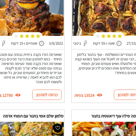
27/10
שעה ו-55 דקות
בינוני
3/8/2022
שעתיים ו-15 דקות
 הצהריים המושלמת - עוף בתנור בלימון
שווארמה הודו נקבה ביתית גבוהה עם פטנט
 הכי טעים זה לאכול את העוף כשהוא קצת
מיוחד - כנסו למתכון וצפו כיצד מכינים בבי
י מלמעלה ושיש טעמים טובים, תפוחי
שווארמה הודו נקבה סופר טעימה מרשימה
 המלווים אותו הופכים לרכים וטעימים,
גבוהה עם פטנט שלא יצריך מכם לקנות
וטעים במיוחד!
אביזרים מיוחדים, הטעמים טובים, כל שנשא
לכם הוא להביא לאפה / טורטייה או פיתה
ולעשות לכם מנה!
יסה למתכון
כניסה למתכון
13524 צפיות
12790 צפיות
מה פילה עוף דיאטטית בתנור
סלמון שלם אפוי בתנור עם תפוחי אדמה