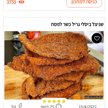
כניסה למתכון
3755
שניצל ביסלי גריל כשר לפסח
15/4/2022
25 דקות
קל