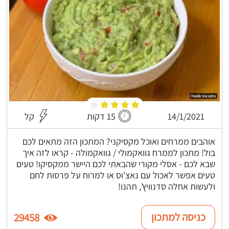
14/1/2021
15 דקות
קל
אוהבים ממרחים ואוכל מקסיקני? המתכון הזה מתאים לכם
בול! מתכון לממרח גוואקמולי / גוואקמולה - קראו לזה איך
שבא לכם - אסלי מקורי שהבאתי לכם היישר ממקסיקו! טעים
טעים אפשר לאכול עם נאצ'וס או למרוח על פרסות לחם
ולעשות אחלה סדנוויץ', תהנו!
כניסה למתכון
29458