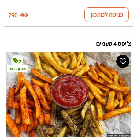
כניסה למתכון
790
צ'יפס 4 טעמים
מתכון טבעוני