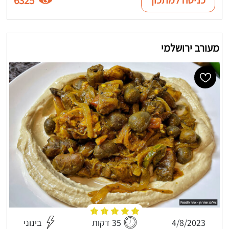
6325
מעורב ירושלמי
4/8/2023
35 דקות
בינוני