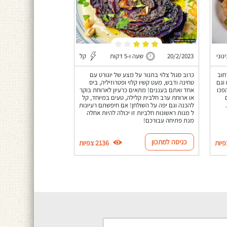
נוני
20/2/2023
שעה ו-5 דקות
קל
חוב
כרוב סגול צלוי בתנור על מצע של יוגורט עם
וגם
טחינה ודבש, מעט קשיו קלוי ופטרוזיליה, ביס
ם שיהפכו
אחד ואתם בעננים! מתאים כרעיון לארוחת בוקר
או ארוחת ערב חלבית קלילה, טעים במיוחד, קל
להכנה וגם יפה על השולחן! אם חיפשתם רעיונות
ל מנות ראשונות חלביות זו יכולה להיות אחלה
מנת פתיחה עבורכם!
כניסה למתכון
2136 צפיות