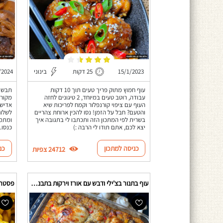
15/1/2023
25 דקות
בינוני
/2024
עוף חמוץ מתוק פריך טעים תוך 10 דקות
עבודה, רוטב טעים במיוחד, 2 טיגונים לחזה
מקורמ
העוף עם ציפוי קורנפלור וקמח לפריכות שיא
אדישי
והטעם? חבל על הזמן! נסו להכין ארוחת צהריים
לשלוח
בשרית לפי המתכון הזה ותכתבו לי בתגובה איך
ומתמו
יצא לכם, אתם תודו לי הרבה :)
כנסו.
כניסה למתכון
כנ
24712 צפיות
עוף בתנור בצ'ילי ודבש עם אורז וירקות בתבנית אחת
פסטה 