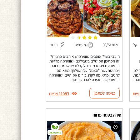
קל
30/5/2021
שעתיים
בינוני
חובבי בשר? אוהבים שווארמה? אוהבים פרגיות?
זה המתכון המושלם בשבילכם! שווארמה פרגיות
ביתית עם פטנט מיוחד לקבלת שווארמה גבוהה
 למי
ויפה שתעשה "הצגה" על השולחן! מתאימה
ור,
לחגים ומתאימה לקרניבורים אמיתיים! שווארמה
נו.
ביתית קלה ומהירה להכנה, כנסו!
כניסה למתכון
11083 צפיות
פירה בטטה פרווה
מתכון טבעוני