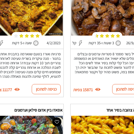
26/9
3 שעות ו-35 דקות
קל
4/2/2023
שעה ו-5 דקות
תבשיל בשר מספר 8 פטריות ערמונים ובצלים
פרגיות ואורז בטעם שווארמה בתבנית אחת
לים שלא ישאיר את האורחים או המשפחה
בתנור - מנה עיקרית בשרית טעימה לארוחת
ם! הכל קלי קלות בסיר אחד לשים הכל
צהריים תוך 10 דקות עבודה! ארוחה מהירה
 לתנור ופשוט לחכות עד שהבשר יהיה רך
לשבת המלכה או ארוחת צהריים קלה להכנה
סס בפה, פשוט מהיר קל ויקצור מחמאות!
שמחפש חיים קלים ומנה טעימה! להכניס לתנ
להוציא, לזלף טחינה ולהנות מאחלה מנה! תה
יסה למתכון
כניסה למתכון
15871 צפיות
11177 צפיות
צהובה בסיר אחד
אסאדו ביין אדום סילאן וערמונים