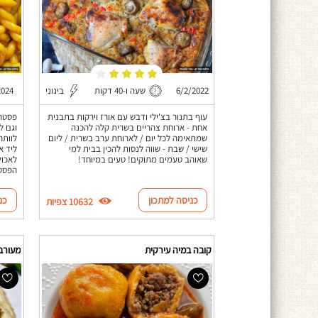
6/2/2022
שעה ו-40 דקות
בינוני
2024
עוף בתנור בצ'ילי ודבש עם אורז וירקות בתבנית
פסטה 
אחת - ארוחת צהריים בשרית קלה להכנה
וגם ל
שמתאימה לכל יום / לארוחת ערב בשרית / ליום
לוותר
שישי / שבת - שווה לנסות להכין בבית למי
ליד א
שאוהב טעמים מתוקים! טעים במיוחד!
לאכול
הפסטה
כניסה למתכון
כנ
10632 צפיות
קובה במיה עירקית
מעורב 