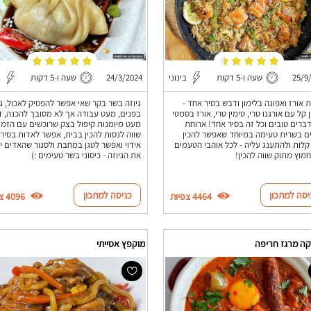
25/9
שעה ו-5 דקות
בינוני
24/3/2024
שעה ו-5 דקות
ב
ת אורז ואפונה בלימון ודבש בסיר אחד -
גיוזה בשר בקר שאי אפשר להפסיק לאכול, ג'
 קל עם אורגנו טרי, טימין טרי, אורז בסמטי
בפנים, מעט עבודה אך לא מסובך להכנה, ד
דברים טובים וכל זה בסיר אחד! ארוחת
מעט מיומנות קיפול בצק שרוכשים עם הזמן,
ם בשרית טעימה במיוחד שאפשר להכין
שווה לנסות להכין בבית, אפשר לאדות בסיר
קלות ולהתענג עליה - לכל אוהבי הטעמים
אידוי ואפשר לטגן במחבת ולסגור שהאדים י
מוץ מתוק שווה להכין!
את הגיוזה - כיסוני בשר טעימים :)
יסה למתכון
כניסה למתכון
4464 צפיות
4096 צפיות
ה מרגז חריפה
מוקפץ אסייתי