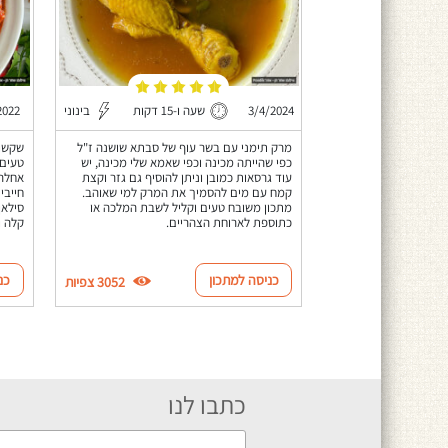
3/4/2024
שעה ו-15 דקות
בינוני
2022
מרק תימני עם בשר עוף של סבתא שושנה ז"ל
שקשוק
כפי שהייתה מכינה וכפי שאמא שלי מכינה, יש
טעים 
עוד גרסאות כמובן וניתן להוסיף גם גזר וקצת
אחלה 
קמח עם מים להסמיך את המרק למי שאוהב.
חייבי
מתכון משובח טעים וקליל לשבת המלכה או
סילאן
כתוספת לארוחת הצהריים.
קלה ו
כניסה למתכון
כנ
3052 צפיות
כתבו לנו