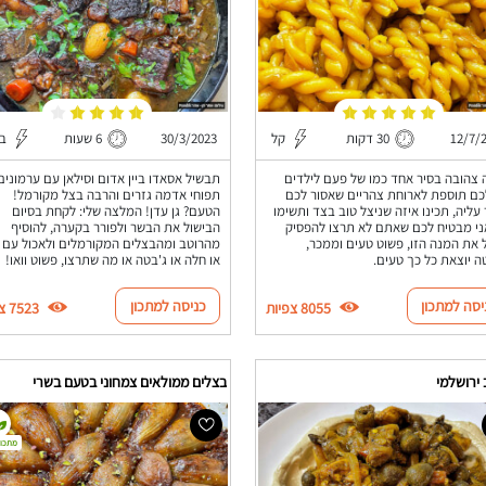
12/7/
30 דקות
קל
30/3/2023
6 שעות
בי
צהובה בסיר אחד כמו של פעם לילדים
תבשיל אסאדו ביין אדום וסילאן עם ערמונים
כם תוספת לארוחת צהריים שאסור לכם
תפוחי אדמה גזרים והרבה בצל מקורמל!
 עליה, תכינו איזה שניצל טוב בצד ותשימו
הטעם? גן עדן! המלצה שלי: לקחת בסיום
ני מבטיח לכם שאתם לא תרצו להפסיק
הבישול את הבשר ולפורר בקערה, להוסיף
 את המנה הזו, פשוט טעים וממכר,
מהרוטב ומהבצלים המקורמלים ולאכול עם 
 יוצאת כל כך טעים.
או חלה או ג'בטה או מה שתרצו, פשוט וואו!
יסה למתכון
כניסה למתכון
8055 צפיות
7523 צפיות
ירושלמי
בצלים ממולאים צמחוני בטעם בשרי
מתכון