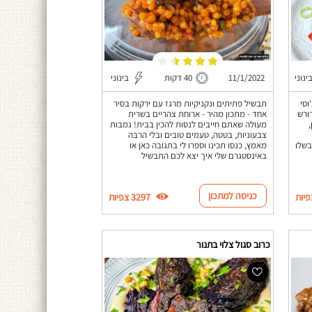
ינוני
11/1/2022
40 דקות
בינוני
וסי
תבשיל פתיתים ונקניקיות מרגז עם ירקות בסיר
ורש
אחד - מתכון מהיר - ארוחת צהריים בשרית
מעולה שאתם חייבים לנסות להכין בבית! גמבות
צבעוניות, בטטה, טעמים טובים ובלי הרבה
בשלו
מאמץ, כנסו תכינו וספרו לי בתגובה כאן או
באינסטגרם שלי איך יצא לכם התבשיל
כניסה למתכון
3297 צפיות
כרוב סגול צלוי בתנור