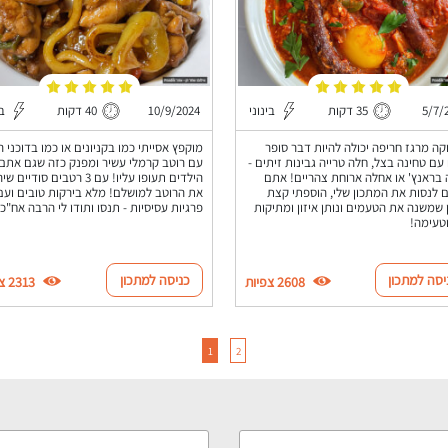
5/7/
35 דקות
בינוני
10/9/2024
40 דקות
בי
ה מרגז חריפה יכולה להיות דבר סופר
מוקפץ אסייתי כמו בקניונים או כמו בדוכני ר
עם טחינה בצל, חלה טרייה גבינות זיתים -
עם רוטב קרמלי עשיר ומפנק כזה שגם אתם 
בראנץ' או אחלה ארוחת צהריים! אתם
הילדים תעופו עליו! עם 3 רטבים סודיי
ם לנסות את המתכון שלי, הוספתי קצת
את הרוטב למושלם! מלא בירקות טובים ועם
 שמשנה את הטעמים ונותן איזון ומתיקות
פרגיות עסיסיות - תנסו ותודו לי הרבה אח"כ.
טעימה!
יסה למתכון
כניסה למתכון
2608 צפיות
2313 צפיות
1
2