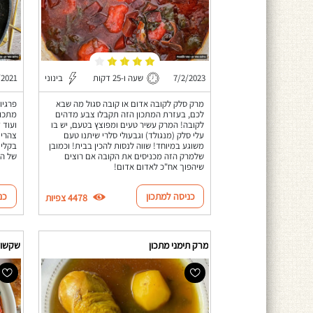
7/2/2023
שעה ו-25 דקות
בינוני
/2021
מרק סלק לקובה אדום או קובה סגול מה שבא
פרגיו
לכם, בעזרת המתכון הזה תקבלו צבע מדהים
מתכון
לקובה! המרק עשיר טעים ומפוצץ בטעם, יש בו
ועוד 
עלי סלק (מנגולד) וגבעולי סלרי שיתנו טעם
צהריי
משוגע במיוחד! שווה לנסות להכין בבית! וכמובן
בקלי 
שלמרק הזה מכניסים את הקובה אם רוצים
של הח
שיהפוך אח"כ לאדום אדום!
כניסה למתכון
כנ
4478 צפיות
מרק תימני מתכון
שקשוק