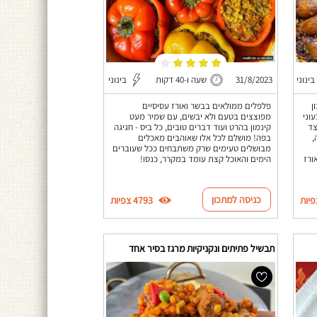
בינוני
31/8/2023
שעה ו-40 דקות
בינוני
ן
פלפלים ממולאים בבשר ואורז עסיסיים
וני
מפוצצים בטעם ולא יבשים, עם שמיר מעט
צד
קינמון בהרט ועוד דברים טובים, כל ביס - חגיגה
,
בפה! מושלם לכל אלו שאוהבים מאכלים
מבושלים טעימים שרק משתבחים ככל שעוברים
ורז
הימים והאוכל קצת עומד במקרר, כנסו!
כניסה למתכון
4793 צפיות
תבשיל פתיתים ונקניקיות מרגז בסיר אחד