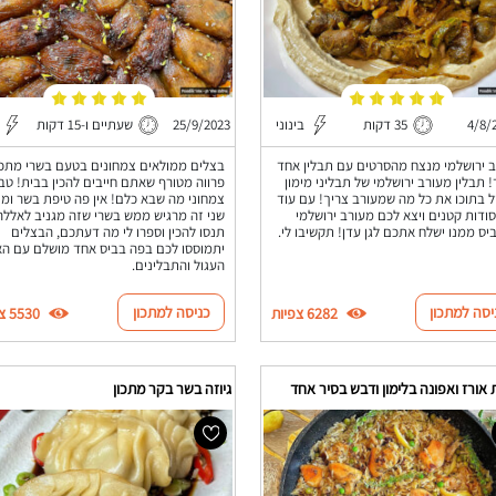
4/8/
35 דקות
בינוני
25/9/2023
שעתיים ו-15 דקות
 ירושלמי מנצח מהסרטים עם תבלין אחד
בצלים ממולאים צמחונים בטעם בשרי מתכו
 תבלין מעורב ירושלמי של תבליני מימון
פרווה מטורף שאתם חייבים להכין בבית! טבע
 בתוכו את כל מה שמעורב צריך! עם עוד
צמחוני מה שבא כלם! אין פה טיפת בשר ומ
ודות קטנים ויצא לכם מעורב ירושלמי
שני זה מרגיש ממש בשרי שזה מגניב לאללה
יס ממנו ישלח אתכם לגן עדן! תקשיבו לי.
תנסו להכין וספרו לי מה דעתכם, הבצלים
יתמוססו לכם בפה בביס אחד מושלם עם הא
העגול והתבלינים.
יסה למתכון
כניסה למתכון
6282 צפיות
5530 צפיות
 אורז ואפונה בלימון ודבש בסיר אחד
גיוזה בשר בקר מתכון