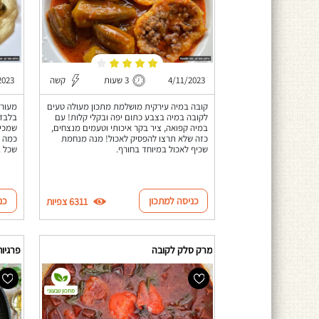
4/11/2023
3 שעות
קשה
2023
קובה במיה עירקית מושלמת מתכון מעולה טעים
מעורב
לקובה במיה בצבע כתום יפה ובקלי קלות! עם
בלבד!
במיה קפואה, ציר בקר איכותי וטעמים מנצחים,
שמכיל
כזה שלא תרצו להפסיק לאכול! מנה מנחמת
כמה ס
שכיף לאכול במיוחד בחורף.
שכל ב
כניסה למתכון
כנ
6311 צפיות
מרק סלק לקובה
פרגיות
מתכון טבעוני