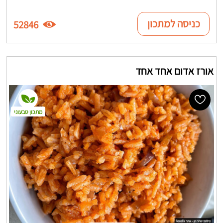
כניסה למתכון
52846
אורז אדום אחד אחד
מתכון טבעוני