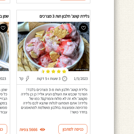
גלידת קוטג' חלבון תות 3 מצרכים
שמן בז
1/5/2023
3 שעות ו-5 דקות
קל
2023
גלידת קוטג' חלבון תות מ-3 מצרכים בלבד!
שמן ב
הטרנד שכבש את העולם הגיע אליי! כן כן גלידה
כל פי
מקוטג' ולא זה לא מלוח והמרקם? כמו של
הבזיל
גלידה! אתם תופתעו לגלות שתצא לכם גלידה
במקרר
מדהימה ומפוצצת בחלבון מושלמת למתאמנים
ממש ו
בחדר כושר!
עבודה
כניסה למתכון
כנ
5666 צפיות