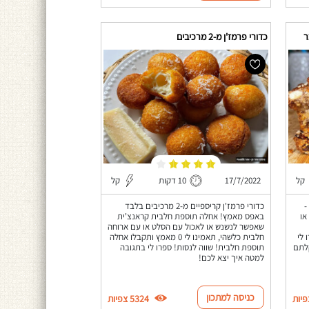
ר
כדורי פרמז'ן מ-2 מרכיבים
קל
17/7/2022
10 דקות
קל
-
כדורי פרמז'ן קריספיים מ-2 מרכיבים בלבד
או
באפס מאמץ! אחלה תוספת חלבית קראנצ'ית
שאפשר לנשנש או לאכול עם הסלט או עם ארוחה
 לי
חלבית כלשהי, תאמינו לי 0 מאמץ ותקבלו אחלה
קלתם
תוספת חלבית! שווה לנסות! ספרו לי בתגובה
למטה איך יצא לכם!
כניסה למתכון
5324 צפיות