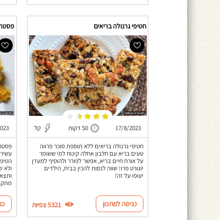
חטיפי גרנולה בריאים
פסטה 
17/8/2023
50 דקות
קל
2023
חטיפי גרנולה בריאים ללא תוספת סוכר פרווה
פסטה 
טעים בריא עם חלבון אחלה קינוח למי ששומר
עשיר 
על אורח חיים בריא, אפשר לפורר ולהוסיף למעדן
הטיפו
יוגורט פרו! שווה לנסות להכין בבית, הילדים
ולא ש
יעופו על זה!
ותצא 
מתקתק
כניסה למתכון
כנ
5321 צפיות