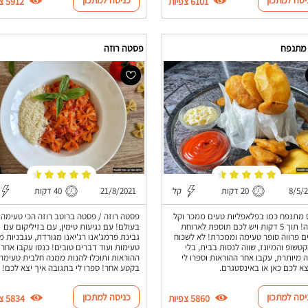
6101 צפיות
5912 צפיות
 מתנפח
פסטה רוזה
8/5/
20 דקות
קל
21/8/2021
40 דקות
 מתנפח כמו בפלאפליות טעים ממכר וקל
פסטה רוזה / פסטה ברוטב רוזה הכי טעימה
להכנה! תוך 5 דקות ויש לכם תוספת לארוחת
בעולם! עם נגיעות טימין, עם בזיליקום עם
ם פרווה סופר טעימה וממכרת! לא לשכוח
גבינת פרמג'אנו רג'יאנו מגורדת, עגבניות מג
טשופ והמיונז, שווה לנסות בבית, בלי
טעימות ועוד דברים טובים! כנסו עקבו אחר
 מיותרת, עקבו אחר ההוראות וספרו לי
ההוראות ותוכלו להנות ממנה חלבית טעימה
צא לכם כאן או באינסטגרם.
בקטע אחר! ספרו לי בתגובה איך יצא לכם!
יסה למתכון
כניסה למתכון
5860 צפיות
5834 צפיות