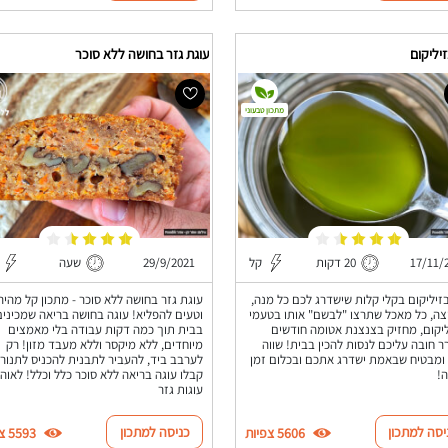
יליקום
עוגת גזר בחושה ללא סוכר
מתכון טבעוני
17/11/
20 דקות
קל
29/9/2021
שעה
זיליקום בקלי קלות שישדרג לכם כל מנה,
עוגת גזר בחושה ללא סוכר - מתכון קל מהיר
צה, כל מאכל שתרצו "לבשם" אותו בטעמי
וטעים להפליא! עוגה בחושה בריאה שמכינים
יקום, מחזיק בצנצנת אטומה חודשים
בבית תוך כמה דקות עבודה בלי מאמצים
 חובה עליכם לנסות להכין בבית! שווה
מיוחדים, ללא מיקסר וללא מעבד מזון! רק
מבטיח שבאמת ישדרג אתכם ובכלום זמן
לערבב ביד, להעביר לתבנית להכניס לתנור 
!
קבלו עוגה בריאה ללא סוכר כלל וכלל! לאוהב
עוגות גזר
יסה למתכון
כניסה למתכון
5606 צפיות
5593 צפיות