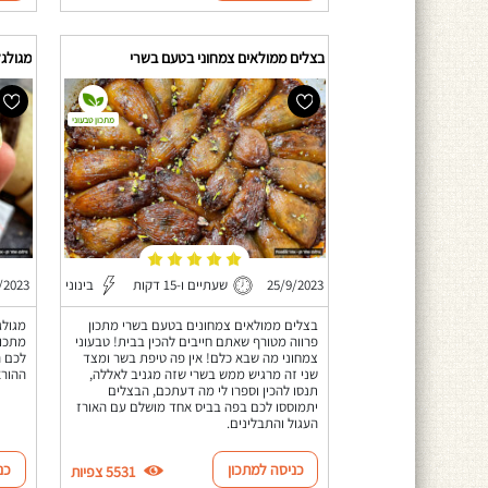
בצלים ממולאים צמחוני בטעם בשרי
מגולגל
מתכון טבעוני
25/9/2023
שעתיים ו-15 דקות
בינוני
/2023
בצלים ממולאים צמחונים בטעם בשרי מתכון
מגולג
פרווה מטורף שאתם חייבים להכין בבית! טבעוני
מתכון
צמחוני מה שבא כלם! אין פה טיפת בשר ומצד
לכם ה
שני זה מרגיש ממש בשרי שזה מגניב לאללה,
ההורא
תנסו להכין וספרו לי מה דעתכם, הבצלים
יתמוססו לכם בפה בביס אחד מושלם עם האורז
העגול והתבלינים.
כניסה למתכון
כנ
5531 צפיות