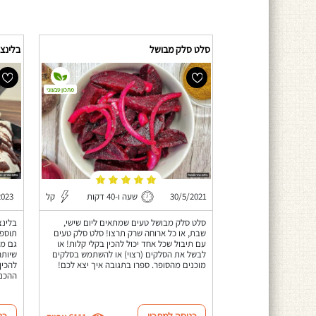
סלט סלק מבושל
בלינצ'
מתכון טבעוני
30/5/2021
שעה ו-40 דקות
קל
2023
סלט סלק מבושל טעים שמתאים ליום שישי,
בלינצ
שבת, או כל ארוחה שרק תרצו! סלט סלק טעים
תוספת
עם תיבול שכל אחד יכול להכין בקלי קלות! או
גם מו
לבשל את הסלקים (רצוי) או להשתמש בסלקים
שיותר
מוכנים מהסופר. ספרו בתגובה איך יצא לכם!
להכין
ההכנה
כניסה למתכון
כנ