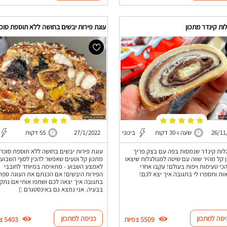
ות קינדר מתכון
עוגת פירות יבשים בחושה ללא תוספת סוכ
26/11
שעה ו-30 דקות
בינוני
27/1/2022
55 דקות
לות קינדר שנמסות בפה עם בצק פריך
עוגת פירות יבשים בחושה ללא תוספת סוכר 
 קל מהיר שווה עם שיטה למגולגלות שיצאו
מתכון קל וטעים שאפשר להכין לסוף השבוע 
כי טעימות ויפות בעולם! עקבו אחרי
לאמצע השבוע - מתאימה במיוחד לחובבי
ות ותספרו לי בתגובה איך יצא לכם!
הפירות היבשים! אם הכנתם את העוגה ספרו
בתגובה איך יצאה לכם ושתפו אותי אם נת
בבעיה. אני נמצא גם באינסטגרם :)
יסה למתכון
כניסה למתכון
5509 צפיות
5403 צפיות