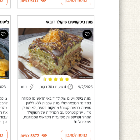
6111 צפיות
עוגת ביסקוויטים שוקולד דובאי
צ'יפס
9/2/2025
4 שעות ו-30 דקות
בינוני
2023
עוגת ביסקוויטים שוקולד דובאי הראשונה מסוגה
צ'יפס
במדינה המצאה שלי עוגת שכבות ללא ג'לטין
טעימה ברמות קשות! מתיקות בטעם, לא מתוק
צהריי
מדיי, יש קונטרסט עם המרירות של השוקולד
את הק
המריר וקריספיות משיערות הקדאיף המטוגנות,
עבודה
פשוט חלום!
איך י
כניסה למתכון
כנ
5872 צפיות