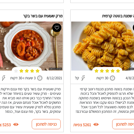
שמנת בטטה קרמית
מרק שעועית עם בשר בקר
4/8/
30 דקות
קל
8/12/2021
3 שעות ו-30 דקות
שמנת בטטה מתכון מנצח רוטב קרמי
מרק שעועית עם בשר בקר מח עצם וירקות
שלא תרצו להפסיק לאכול והכל בזכות
טעימים - מרק עשיר טעים במיוחד שכדאי לה
ל הנכון בבטטה ושימוש בשמנת מתוקה
ומהר! החורף כבר כאן ואיתו הוא מביא את
מנת לבישול! כנסו עקבו אחר ההוראות
החשקים לאכול אוכל מנחם וטעים, אז הנה 
לכם פסטה משוגעת! לכל חובבי אוכל
מתכון נפלא למרק שעועית עשיר עם טעמים
 ובטטות, זה המתכון המושלם עבורכם!
עמוקים, בשר בקר, מח עצם ועוד, כנסו!
יסה למתכון
כניסה למתכון
5261 צפיות
5253 צפיות