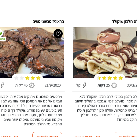
ס חלבון שוקולד
בראוניז טבעוני טעים
מתכון
30/3/
25 דקות
קל
21/9/2020
45 דקות
'ס חלבון במילוי קרם חלבון שוקולד ללא
מחפשים מתכונים מתוקים אבל שיהיו טבעונ
 סוכר! מושלם למי שנמצא בתהליך חיטוב
הבאנו אליכם את המתכון הכי שווה בעולם!
פחת שומן גם מופחת סוכר בהחלט קינוח
בראוניז טבעוני טעים תוך 10 דקות עבו
 בריא מהמקור, אחלה מקור לחלבון תוכלו
חשוב טעים טעים! פאדג שוקולד רך ונימוח 
 לארוחת בוקר או לארוחת הערב. תהליך
פשוט תענוג לחך, עקבו אחר ההוראות ותהנו
 קל במיוחד!
מקינוח טבעוני מושלם שאפילו יותר טעים
מהבראוניז החלבי המקורי!
יסה למתכון
כניסה למתכון