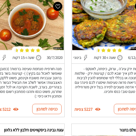
6/12
שעה ו-30 דקות
בינוני
30/7/2020
שעה ו-15 דקות
ת ירק עיג'ה , ערוק, כיפתה, לאטקס -
מנה חורפית מנחמת טעימה ברמות! (כמובן
 להן איך שבא לכם / קציצות ירק - שלמות
שאפשר לאכול גם בקיץ:) )- קציצות בשר בק
נוכה או בכללי למי שמחפש להכין לביבות
ברוטב עגבניות משובח וקינמון, פשוט ללקק
ריאות פרווה טעימות שיסגרו לכם פינה! עם
האצבעות! אפשר לשלב את תבשיל הבשר ה
 אדמה מעוכים לפירה בצל ירוק פטרוזיליה
בצהריים, בערב, לשבת הקרובה או לכל זמן
 טעם טוב! כנסו ותכינו.
שתרצו, פשוט כנסו ותהנו ממתכון רשום מסו
ומתכון וידאו כיפי :)
יסה למתכון
כניסה למתכון
5227 צפיות
5212 צפיות
שלם בתנור
עוגת גבינה ביסקוויטים חלבון ללא גלוטן