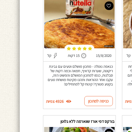
קל
15/8/2020
15 דקות
קל
חת
כנאפה נוטלה - מתכון מושלם וטעים עם גבינת
י
ריקוטה, שערות קדאיף, חמאה וכמה דקות של
תם
סבלנות, כנסו למתכון המושלם והפשוט הזה,
,
עקבו אחר ההוראות ותהנו מקינוח מושחת טעים
לה
בקטע מטורף! קינוח קל למתחילים!
כניסה למתכון
4926 צפיות
בורקס דפי אורז שווארמה ללא גלוטן