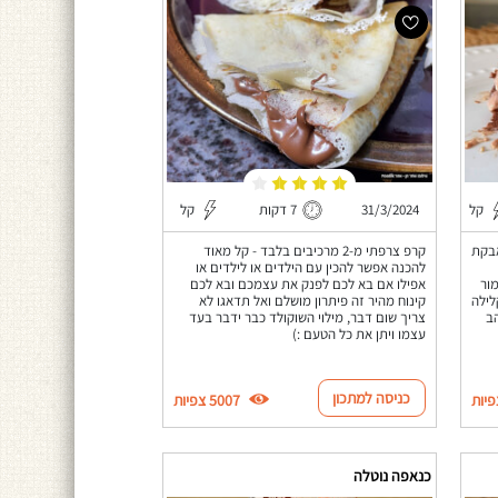
קל
31/3/2024
7 דקות
קל
אבקת
קרפ צרפתי מ-2 מרכיבים בלבד - קל מאוד
להכנה אפשר להכין עם הילדים או לילדים או
ור
אפילו אם בא לכם לפנק את עצמכם ובא לכם
לילה
קינוח מהיר זה פיתרון מושלם ואל תדאגו לא
ב
צריך שום דבר, מילוי השוקולד כבר ידבר בעד
עצמו ויתן את כל הטעם :)
כניסה למתכון
5007 צפיות
כנאפה נוטלה