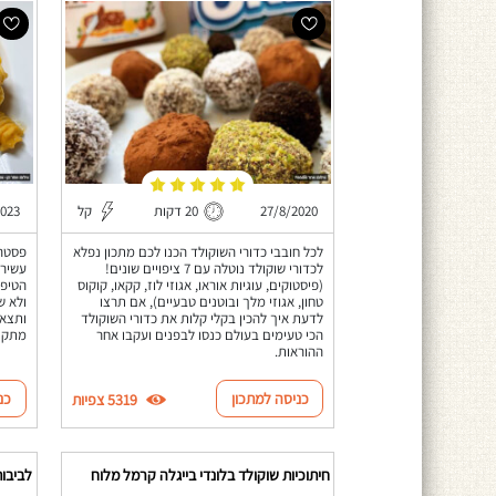
27/8/2020
20 דקות
קל
2023
לכל חובבי כדורי השוקולד הכנו לכם מתכון נפלא
פסטה 
לכדורי שוקולד נוטלה עם 7 ציפויים שונים!
עשיר 
(פיסטוקים, עוגיות אוראו, אגוזי לוז, קקאו, קוקוס
הטיפו
טחון, אגוזי מלך ובוטנים טבעיים), אם תרצו
ולא ש
לדעת איך להכין בקלי קלות את כדורי השוקולד
ותצא 
הכי טעימים בעולם כנסו לבפנים ועקבו אחר
מתקתק
ההוראות.
כניסה למתכון
כנ
5319 צפיות
חיתוכיות שוקולד בלונדי בייגלה קרמל מלוח
לביבות