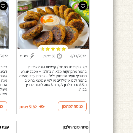
8/11/2022
50 דקות
בינוני
/2022
קציצות טונה בתנור / קציצות טונה אפויות
כרוב 
בתנור מתקתקות מלאות בחלבון + מטבל יוגורט
חרפריף טעים עם שמן צ'ילי - ארוחת ערב מהירה
שעות 
בתנור לכם או לילדים או למי שנמצא בחיטוב!
מנה ס
כ-8.5 גרם חלבון לקציצה! שווה לנסות להכין
ארוחה
בבית.
מעולה
משהו 
כניסה למתכון
כנ
5182 צפיות
פיתה טונה חלבון
עוגת ג