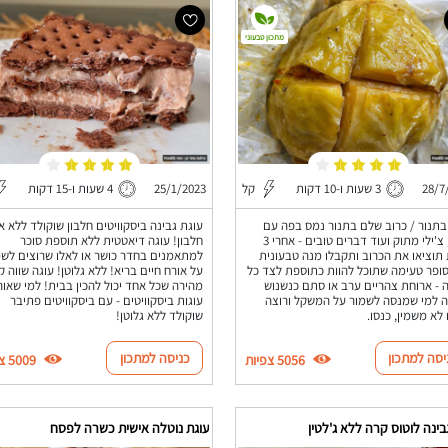
מתכון טבעוני
28/7
3 שעות ו-10 דקות
קל
25/1/2023
4 שעות ו-15 דקות
בתנור / כרוב שלם בתנור נמס בפה עם
עוגת גבינה ביסקוויטים חלבון שוקולד ללא 
דבש, צ'ילי מתוק ועוד דברים טובים - אחרי 3
חלבון! עוגה דיאטטית ללא תוספת סוכר
תוציאו את הכרוב ותקבלו מנה טבעונית
למתאמנים בחדר כושר או לאלו שרוצים לשמ
ופר טעימה שתוכל להוות כתוספת לצד כל
על אורח חיים בריא! ללא גלוטן! עוגה שווה ק
 - ארוחת צהריים ערב או סתם כנשנוש
מהירה שכל אחד יכול להכין בבית! למי שאוה
 למי שמנסה לשמור על המשקל ורוצה
עוגות ביסקוויטים - עם ביסקוויטים פתיבר
לא משמין, כנסו.
שוקולד ללא גלוטן!
יסה למתכון
כניסה למתכון
5056 צפיות
5009 צפיות
בינה לוטוס קרה ללא ג'לטין
עוגת נוטלה אישית כשרה לפסח