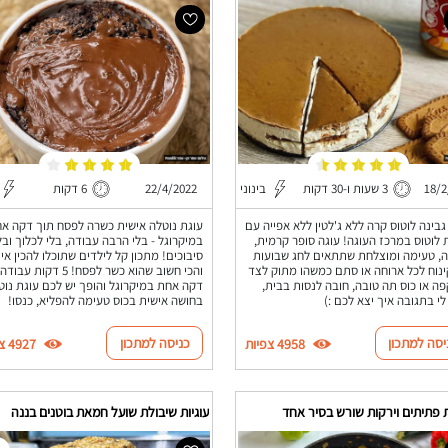
18/2
3 שעות ו-30 דקות
בינוני
22/4/2022
6 דקות
גבינה לוטוס קרה ללא ג'לטין ללא אפייה עם
עוגת נוטלה אישית כשרה לפסח תוך דקה א
ת לוטוס במרכז העוגה! עוגה סופר קרמית,
במיקרוגל - בלי הרבה עבודה, בלי לכלוך ובל
, טעימה ומוצלחת שתתאים לחג שבועות
סיבוכים! מתכון קל לילדים שתוכלו להכין אי
ינוח לכל ארוחה או סתם כמשהו מתוק לצד
והכי חשוב שהוא כשר לפסח! 5 דקות עבודה
פה או כוס תה טובה, חובה לנסות בבית,
דקה אחת במיקרוגל והופך יש לכם עוגת נוט
לי בתגובה איך יצא לכם :)
בחושה אישית בכוס טעימה להפליא, כנסו!
יסה למתכון
כניסה למתכון
4958 צפיות
4927 צפיות
 פתיתים וירקות שורש בסיר אחד
עוגיות שיבולת שועל חמאת בוטנים בננה