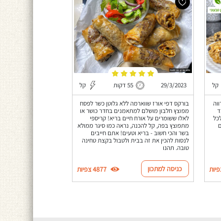
 טבעוני
קל
29/3/2023
55 דקות
קל
וה
בורקס דפי אורז שווארמה ללא גלוטן כשר לפסח
בלבד
מפוצץ חלבון מושלם למתאמנים בחדר כושר או
לוריות לכל
לאלו ששומרים על אורח חיים בריא! קריספי
ם
מתפוצץ בפה, קל להכנה, נראה כמו סיגר ממולא
בשר והכי חשוב - בריא וטעים! אתם חייבים
לנסות להכין את זה בבית ולטבול בקצת טחינה
טובה. תהנו
כניסה למתכון
4877 צפיות