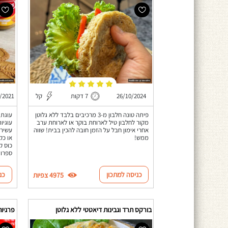
26/10/2024
7 דקות
קל
/2021
פיתה טונה חלבון מ-3 מרכיבים בלבד ללא גלוטן
עוגת 
מקור לחלבון טיל לארוחת בוקר או לארוחת ערב
עוגיו
אחרי אימון חבל על הזמן חובה להכין בבית! שווה
עשירה
ממש!
או כק
כוס ק
ספרו 
כניסה למתכון
כנ
4975 צפיות
בורקס תרד וגבינות דיאטטי ללא גלוטן
פרגיות