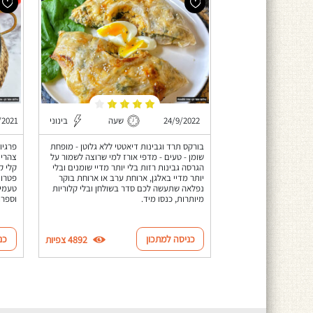
24/9/2022
שעה
בינוני
/2021
בורקס תרד וגבינות דיאטטי ללא גלוטן - מופחת
פרגיו
שומן - טעים - מדפי אורז למי שרוצה לשמור על
צהריי
הגרסה גבינות רזות בלי יותר מדיי שומנים ובלי
קלי ק
יותר מדיי באלגן, ארוחת ערב או ארוחת בוקר
פטרוז
נפלאה שתעשה לכם סדר בשולחן ובלי קלוריות
טעמים
מיותרות, כנסו מיד.
וספרו
כניסה למתכון
כנ
4892 צפיות