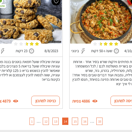
מתכון
4/10
שעה ו-50 דקות
בינוני
8/8/2023
23 דקות
ת פתיתים וירקות שורש בסיר אחד - ארוחת
עוגיות שיבולת שועל חמאת בוטנים בננה פרו
ם בשרית מושלמת לכם / לכל המשפחה!
עוגיות שיבולת שועל בריאות 5 מצרכים 
לות, פטרוזיליה, בהרט, גזר, שורש
שאפשר להכין כנשנוש בריא כ-125 ק
יליה, גמבות ועוד דברים טובים בסיר אחד!
עוגייה, שווה לנסות להכין לעצמכם או לילדי
 טובים וארוחה מזינה במיוחד, תנסו להכין
כקינוח בריא!
 לי איך יצא
יסה למתכון
כניסה למתכון
4886 צפיות
4879 צפיות
…
…
1
12
13
14
15
16
33