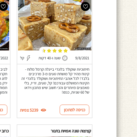
9/8/2021
שעה ו-40 דקות
קל
/2022
חיתוכיות שוקולד בלונדי בייגלה קרמל מלוח -
לביבו
קינוח מהיר קל מושחת טעים מ-3 מרכיבים
תקראו
בלבד! לכל אוהבי החיתוכיות ושוקולד בלונדי זה
לחג ח
הקינוח המושלם עבורכם! קל, טעים, זריז, בלי
ירק ב
מאמצים מיותרים והכי חשוב שיש מתכון וידאו
תפוחי
של 60 שניות, כנסו!
והמון
כניסה למתכון
כנ
5239 צפיות
קציצות טונה אפויות בתנור
כרוב 