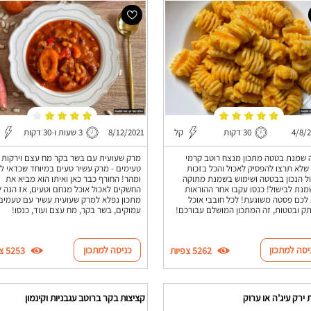
4/8/
30 דקות
קל
8/12/2021
3 שעות ו-30 דקות
שמנת בטטה מתכון מנצח רוטב קרמי
מרק שעועית עם בשר בקר מח עצם וירקות
שלא תרצו להפסיק לאכול והכל בזכות
טעימים - מרק עשיר טעים במיוחד שכדאי לה
ל הנכון בבטטה ושימוש בשמנת מתוקה
ומהר! החורף כבר כאן ואיתו הוא מביא את
מנת לבישול! כנסו עקבו אחר ההוראות
החשקים לאכול אוכל מנחם וטעים, אז הנה 
לכם פסטה משוגעת! לכל חובבי אוכל
מתכון נפלא למרק שעועית עשיר עם טעמים
 ובטטות, זה המתכון המושלם עבורכם!
עמוקים, בשר בקר, מח עצם ועוד, כנסו!
יסה למתכון
כניסה למתכון
5262 צפיות
5253 צפיות
 ירק עיג'ה או ערוק
קציצות בקר ברוטב עגבניות וקינמון