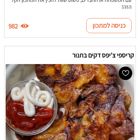
הזה!
כניסה למתכון
982
קריספי צ'יפס דקים בתנור