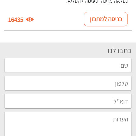
נפלאה מזינה וטעימה להפליא!
כניסה למתכון
16435
כתבו לנו