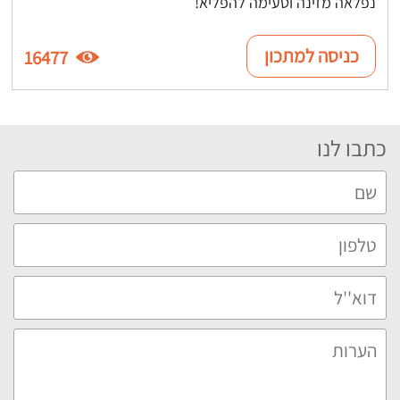
נפלאה מזינה וטעימה להפליא!
כניסה למתכון
16477
כתבו לנו