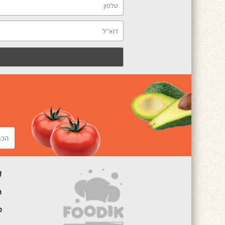
ק
ה
מ