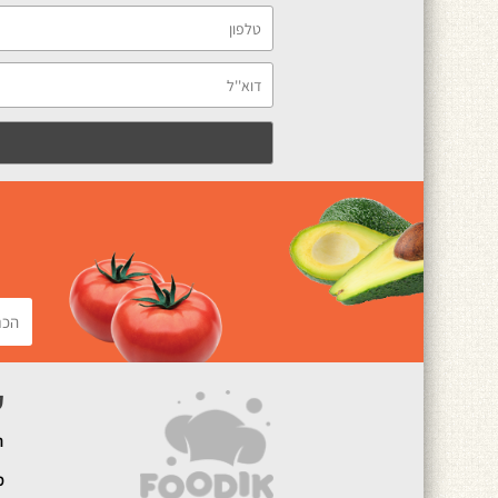
ק
ה
מ