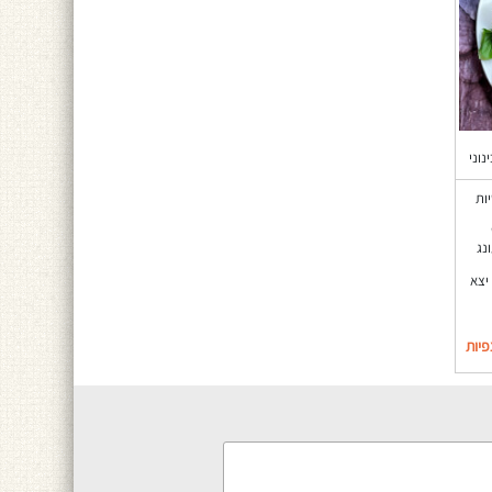
נוני
ות
נג
יצא