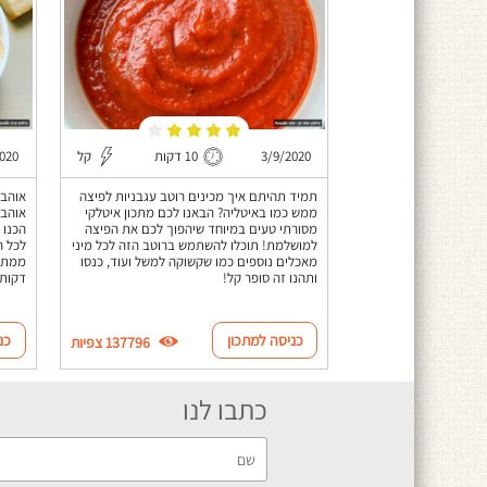
3/9/2020
10 דקות
קל
020
תמיד תהיתם איך מכינים רוטב עגבניות לפיצה
אוהבי
ממש כמו באיטליה? הבאנו לכם מתכון איטלקי
אוהבי
מסורתי טעים במיוחד שיהפוך לכם את הפיצה
הכנו 
למושלמת! תוכלו להשתמש ברוטב הזה לכל מיני
לכל ה
מאכלים נוספים כמו שקשוקה למשל ועוד, כנסו
ותהנו זה סופר קל!
דקות 
כניסה למתכון
כנ
137796 צפיות
כתבו לנו