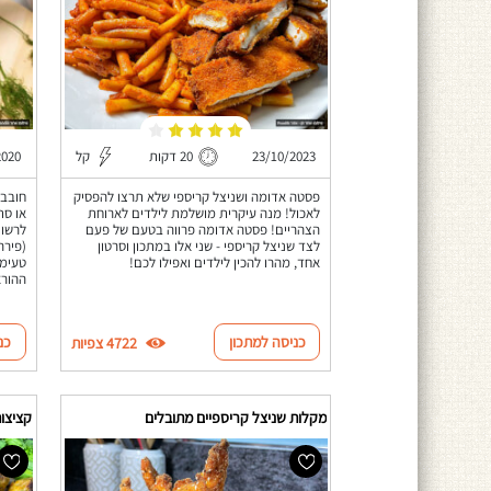
23/10/2023
20 דקות
קל
2020
פסטה אדומה ושניצל קריספי שלא תרצו להפסיק
חובבי
לאכול! מנה עיקרית מושלמת לילדים לארוחת
או סת
הצהריים! פסטה אדומה פרווה בטעם של פעם
לרשות
לצד שניצל קריספי - שני אלו במתכון וסרטון
(פירה
אחד, מהרו להכין לילדים ואפילו לכם!
טעימי
ההורא
כניסה למתכון
כנ
4722 צפיות
מקלות שניצל קריספיים מתובלים
קציצות