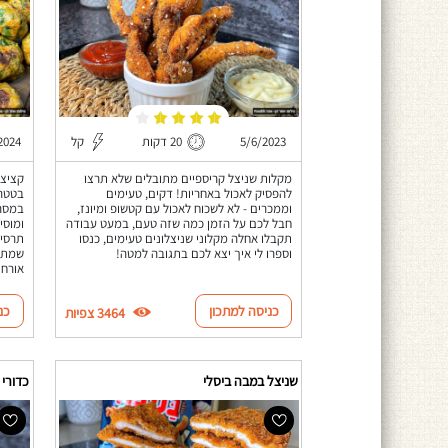
5/6/2023
20 דקות
קל
2024
מקלות שניצל קריספיים מתובלים שלא תרצו
קציצו
להפסיק לאכול באחריות! דקים, טעימים
בטטה 
וממכרים - לא לשכוח לאכול עם קטשופ ומיונז,
חבל לכם על הזמן כמה שזה טעם, במעט עבודה
ומוסי
תקבלו אחלה מקלוני שניצלונים טעימים, כנסו
תרסיס
וספרו לי איך יצא לכם בתגובה למטה!
שמתאמ
אורח 
כניסה למתכון
כנ
3464 צפיות
שניצל במבה ביסלי
כדורי