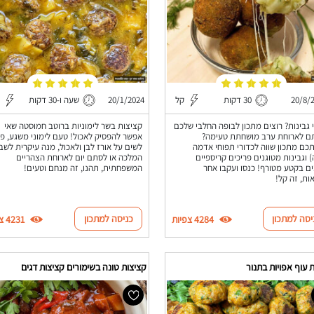
20/8/
30 דקות
קל
20/1/2024
שעה ו-30 דקות
 גבינות? רוצים מתכון לבופה החלבי שלכם
קציצות בשר לימוניות ברוטב חמוסטה שאי
ם לארוחת ערב מושחתת טעימה?
אפשר להפסיק לאכול! טעם לימוני משגע, פ
כם מתכון שווה לכדורי תפוחי אדמה
לשים על אורז לבן ולאכול, מנה עיקרית לשב
) וגבינות מטוגנים פריכים קריספיים
המלכה או לסתם יום לארוחת הצהריים
ם בקטע מטורף! כנסו ועקבו אחר
המשפחתית, תהנו, זה מנחם וטעים!
ות, זה קל!
יסה למתכון
כניסה למתכון
4284 צפיות
4231 צפיות
 עוף אפויות בתנור
קציצות טונה בשימורים קציצות דגים