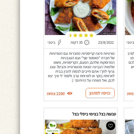
ינוני
23/8/2022
35 דקות
בינוני
סרב
טורטיות פיצה קריספיות ממכרות עם הטורטיות
מו
של חברת "מאסטר שף" ועם העגבניות
לכם
המרוסקות שלהם, הטעם, הקריספיות, פשוט
ש
שלמות! הגבינה יוצאת מהטורטייה והביס? עונג
צרוף לחך! אתם חייבים לנסות להכין בבית
לארוחת בוקר או לארוחת ערב ולספר לי איך יצא
לכם, ואל תוותרו על הזיתים! :)
כניסה למתכון
2290 צפיות
טבעות בצל בציפוי ביסלי בצל
מתכון טבעוני