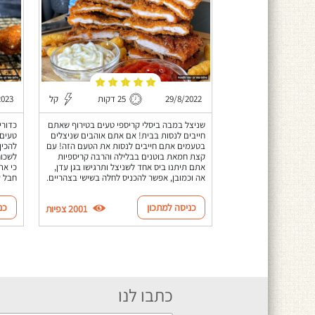
29/8/2022
25 דקות
קל
2023
שניצל במבה ביסלי קריספי טעים בטירוף שאתם
כדורי
חייבים לנסות בבית! אם אתם אוהבים שניצלים
בטעמים אתם חייבים לנסות את הטעם הזה! עם
להכין
קצת חמאת בוטנים בבלילה והרבה קריספיות
לשכוח
אתם תיתנו ביס אחד לשניצל ותרגישו בגן עדן,
כי את
אה וכמובן, אפשר להכניס לחלה בשישי בצהריים.
חבל ע
כניסה למתכון
כנ
2001 צפיות
כתבו לנו