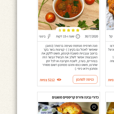
קל
30/7/2020
שעה ו-15 דקות
בינוני
צו
מנה חורפית מנחמת טעימה ברמות! (כמובן
ניצל
שאפשר לאכול גם בקיץ:) )- קציצות בשר בקר
ברוטב עגבניות משובח וקינמון, פשוט ללקק את
!
האצבעות! אפשר לשלב את תבשיל הבשר הזה
שזה
בצהריים, בערב, לשבת הקרובה או לכל זמן
שתרצו, פשוט כנסו ותהנו ממתכון רשום מסודר
ומתכון וידאו כיפי :)
כניסה למתכון
5212 צפיות
כדורי גבינה ותירס קריספיים מטוגנים