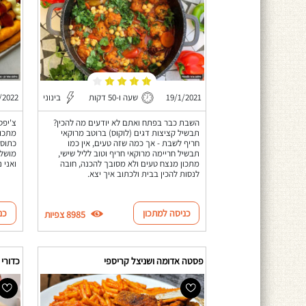
19/1/2021
שעה ו-50 דקות
בינוני
/2022
השבת כבר בפתח ואתם לא יודעים מה להכין?
תבשיל קציצות דגים (לוקוס) ברוטב מרוקאי
מתכון
חריף לשבת - אך כמה שזה טעים, אין כמו
כתוספ
תבשיל חריימה מרוקאי חריף וטוב לליל שישי,
מושלם
מתכון מנצח טעים ולא מסובך להכנה, חובה
ואני 
לנסות להכין בבית ולכתוב איך יצא.
כניסה למתכון
כנ
8985 צפיות
פסטה אדומה ושניצל קריספי
כדורי 