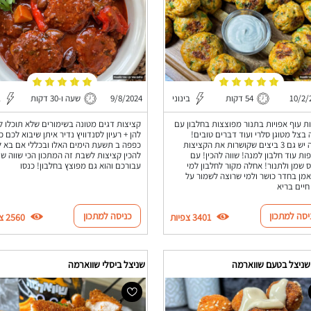
10/2/
54 דקות
בינוני
9/8/2024
שעה ו-30 דקות
ב
ת עוף אפויות בתנור מפוצצות בחלבון עם
קציצות דגים מטונה בשימורים שלא תוכלו ל
בצל מטוגן סלרי ועוד דברים טובים!
להן + רעיון לסנדוויץ נדיר איתן שיבוא לכם כ
במסה יש גם 3 ביצים שקושרות את הקציצות
כפפה ב תשעת הימים האלו ובכללי אם בא 
פות עוד חלבון למנה! שווה להכין! עם
להכין קציצות לשבת זה המתכון הכי שווה שי
 שמן ולתנור! אחלה מקור לחלבון למי
עבורכם והוא גם מפוצץ בחלבון! כנסו
ן בחדר כושר ולמי שרוצה לשמור על
חיים בריא
יסה למתכון
כניסה למתכון
3401 צפיות
2560 צפיות
 שניצל בטעם שווארמה
שניצל ביסלי שווארמה