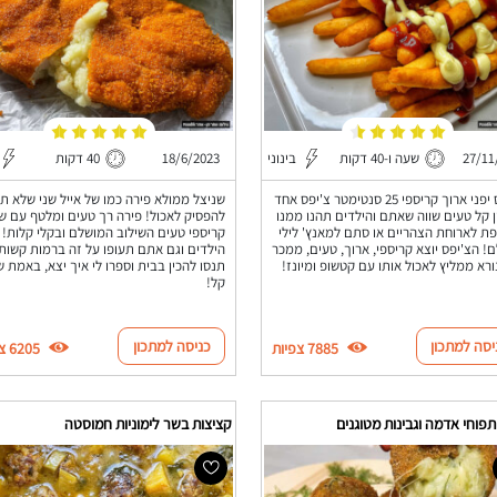
27/11
שעה ו-40 דקות
בינוני
18/6/2023
40 דקות
צ'יפס יפני ארוך קריספי 25 סנטימטר צ'יפס אחד
שניצל ממולא פירה כמו של אייל שני שלא תר
 קל טעים שווה שאתם והילדים תהנו ממנו
להפסיק לאכול! פירה רך טעים ומלטף עם ש
ת לארוחת הצהריים או סתם למאנץ' לילי
קריספי טעים השילוב המושלם ובקלי קלות!
! הצ'יפס יוצא קריספי, ארוך, טעים, ממכר
הילדים וגם אתם תעופו על זה ברמות קשות
נורא ממליץ לאכול אותו עם קטשופ ומיונז!
תנסו להכין בבית וספרו לי איך יצא, באמת 
קל!
יסה למתכון
כניסה למתכון
7885 צפיות
6205 צפיות
תפוחי אדמה וגבינות מטוגנים
קציצות בשר לימוניות חמוסטה