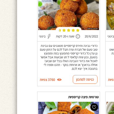
בינוני
20/6/2022
שעה ו-20 דקות
בינוני
כדורי גבינה ותירס קריספיים מטוגנים עם גבינת
שוט
טוב טעם של חברת טרה חבל לכם על הזמן טעם
ת
גן עדן כל כדורי קריספי מתפוצץ בפה ומפוצץ
בטעם, נכון שזה קלאסי ל חג שבועות אבל אפשר
לאכול את כדורי הגבינה האלו בכל יום שבוע!
אחלה בראנץ' או ארוחת בוקר - תהנו וספרו לי
בתגובה איך יצא לכם.
כניסה למתכון
3760 צפיות
טורטיות פיצה קריספיות