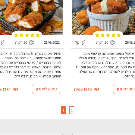
28/5/
20 דקות
קל
21/6/2022
20 דקות
 שניצל בטעם שווארמה קריספי ממכר
היחיד מסוגו במדינה! שניצל ביסלי שווארמה
טעים וקל להכנה! תוך 10 דקות עבודה תוכלו
טחינה שווארמאית - יבוא לכם כמו כפפה
 מתכון סופר טעים לכם או לילדים! לא
לארוחת צהריים / לשישי בצהריים עם החלה
 את הטחינה, העמבה או הקטשופ והמיונז
שלפני השבת, תאמינו לי דבר כזה לא טעמת
ם הולכים להתמכר לכדורי הבשר האלו..
טעמי השווארמה מתמזגים עם השניצל הישר
ל הזמן..
האהוב שכולנו אוהבים, חובה להכין!
יסה למתכון
כניסה למתכון
1980 צפיות
1764 צפיות
1
2