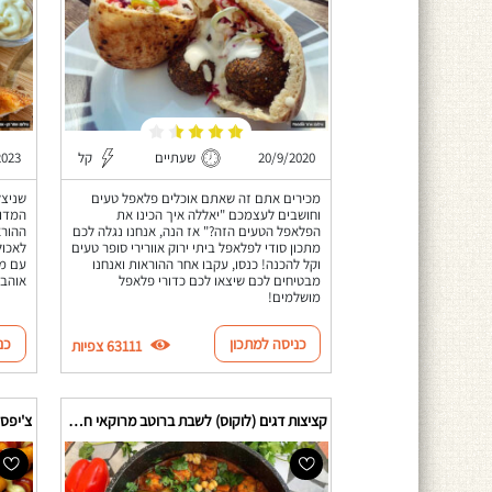
20/9/2020
שעתיים
קל
2023
מכירים אתם זה שאתם אוכלים פלאפל טעים
שניצל
וחושבים לעצמכם "יאללה איך הכינו את
המדוי
הפלאפל הטעים הזה?" אז הנה, אנחנו נגלה לכם
ההורא
מתכון סודי לפלאפל ביתי ירוק אוורירי סופר טעים
לאכול
וקל להכנה! כנסו, עקבו אחר ההוראות ואנחנו
עם מט
מבטיחים לכם שיצאו לכם כדורי פלאפל
אוהבי
מושלמים!
כניסה למתכון
כנ
63111 צפיות
קציצות דגים (לוקוס) לשבת ברוטב מרוקאי חריף
צ'יפס 