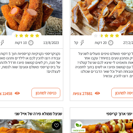
27/2/
20 דקות
קל
13/8/2023
10 דקות
 קריספי מושלם טיפים מעולים לשניצל
נקניקריספי נקניקיות קריספיות תוך 5 דקות
ק ומתכון טעים במיוחד! עקבו אחר
עבודה רוצו להכין לכם או לילדים ותהנו מא
ות ותאמינו לי שיצא לכם שניצל קטלני!
של מנה, רק לשים קטשופ מיונז חרדל ולהת
 עם קטשופ ומיונז או לשים בתוך לחמניה
על ביס קריספי מושלם וטעים! שווה לנסות, 
בוחה חציל וכל שאר הדברים שכולנו
לעצלנים!
ם. רוצו להכין, עכשיו!
יסה למתכון
כניסה למתכון
27881 צפיות
11458 צפיות
יפני ארוך קריספי
שניצל ממולא פירה של אייל שני
מתכון טבעוני