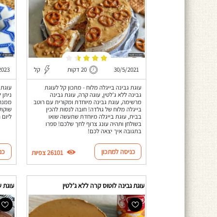
30/5/2021
20 דקות
קל
2023
עוגת גבינה בייגלה מלוח - מתכון קל לעוגת
עוגת 
גבינה ללא ג'לטין, עוגה קרה, עוגת גבינה
ניתן 
מרשימה, עוגת גבינה מיוחדת ומקורית עם רוטב
ממנה!
בייגלה מלוח של גולדה! חובה לנסות להכין
שוקול
בבית, עוגת בייגלה מיוחדת שתעשה שואו
ליום 
בשולחן ותהיה עונג צרוף לחך שלכם! ספרו
בתגובה איך יצאה לכם!
כניסה למתכון
כנ
26101 צפיות
עוגת גבינה לוטוס קרה ללא ג'לטין
עוגת שו