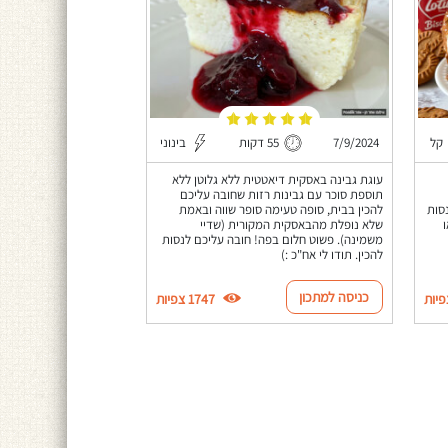
קל
7/9/2024
55 דקות
בינוני
עוגת גבינה באסקית דיאטטית ללא גלוטן ללא
תוספת סוכר עם גבינות רזות שחובה עליכם
סות
להכין בבית, סופה טעימה סופר שווה ובאמת
שלא נופלת מהבאסקית המקורית (שדיי
משמינה). פשוט חלום בפה! חובה עליכם לנסות
להכין. תודו לי אח"כ :)
כניסה למתכון
1747 צפיות