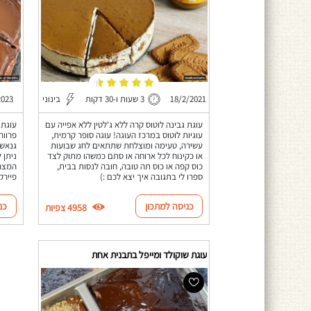
18/2/2021
3 שעות ו-30 דקות
בינוני
2023
עוגת גבינה לוטוס קרה ללא ג'לטין ללא אפייה עם
עוגיות לוטוס במרכז העוגה! עוגה סופר קרמית,
פרווה
עשירה, טעימה ומוצלחת שתתאים לחג שבועות
גנאש 
או כקינוח לכל ארוחה או סתם כמשהו מתוק לצד
ניתן 
כוס קפה או כוס תה טובה, חובה לנסות בבית,
המצרכ
ספרו לי בתגובה איך יצא לכם :)
פיירקס 
כניסה למתכון
כנ
4958 צפיות
עוגת שוקולד ומייפל בתבנית אחת