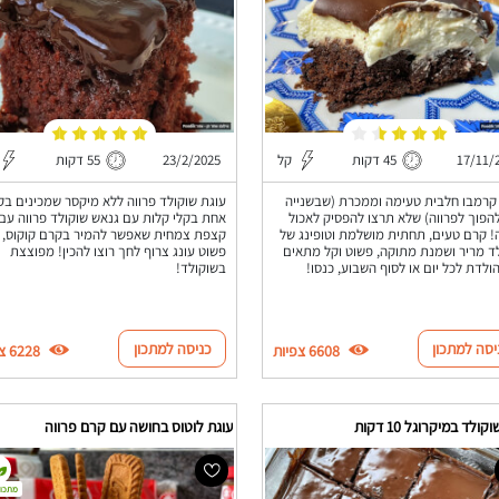
17/11/
45 דקות
קל
23/2/2025
55 דקות
קרמבו חלבית טעימה וממכרת (שבשנייה
עוגת שוקולד פרווה ללא מיקסר שמכינים ב
להפוך לפרווה) שלא תרצו להפסיק לאכול
אחת בקלי קלות עם גנאש שוקולד פרווה עם
 קרם טעים, תחתית מושלמת וטופינג של
קצפת צמחית שאפשר להמיר בקרם קוקוס,
ד מריר ושמנת מתוקה, פשוט וקל מתאים
פשוט עונג צרוף לחך רוצו להכין! מפוצצת
הולדת לכל יום או לסוף השבוע, כנסו!
בשוקולד!
יסה למתכון
כניסה למתכון
6608 צפיות
6228 צפיות
קולד במיקרוגל 10 דקות
עוגת לוטוס בחושה עם קרם פרווה
מתכון