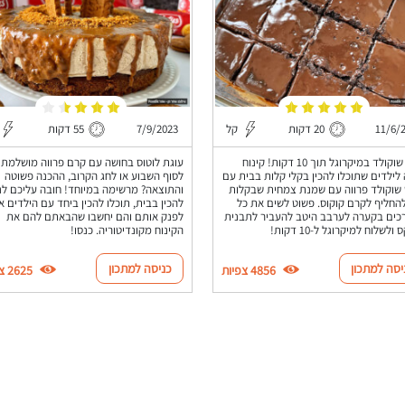
11/6/
20 דקות
קל
7/9/2023
55 דקות
עוגת שוקולד במיקרוגל תוך 10 דקות! קינוח
עוגת לוטוס בחושה עם קרם פרווה מושלמת
 לילדים שתוכלו להכין בקלי קלות בבית עם
לסוף השבוע או לחג הקרוב, ההכנה פשוטה
שוקולד פרווה עם שמנת צמחית שבקלות
והתוצאה? מרשימה במיוחד! חובה עליכם לנ
להחליף לקרם קוקוס. פשוט לשים את כל
להכין בבית, תוכלו להכין ביחד עם הילדים או
ים בקערה לערבב היטב להעביר לתבנית
לפנק אותם והם יחשבו שהבאתם להם את
ולשלוח למיקרוגל ל-10 דקות!
הקינוח מקונדיטוריה. כנסו!
יסה למתכון
כניסה למתכון
4856 צפיות
2625 צפיות