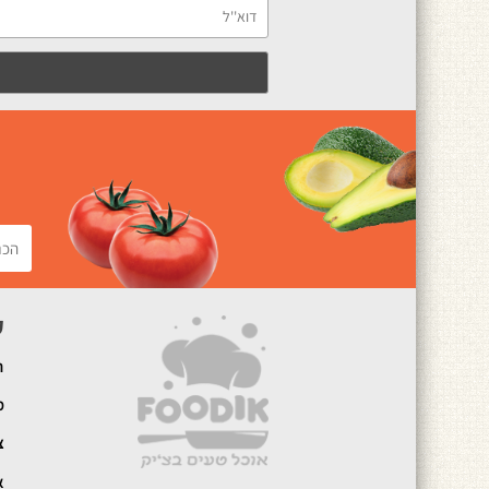
ק
ה
מ
צ
א