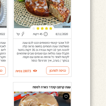
8/11/2020
45 דקות
קל
2022
לכל אוהבי קינוחי התפוחים הכנו לכם עוגה
עוגת 
מושלמת! עוגת תפוחים בחושה פרווה קלה
לאכול
להכנה תוך 10 דקות עבודה וכ-35 דקות בתנור
ליום 
תקבלו עוגה נפלאה עם טעמים טובים שתתאים
הזמן,
לקינוח לאחר כל ארוחה או סתם עם הקפה
תקבלו
בבוקר / בערב, איך מכינים? כנסו!
וספרו
כניסה למתכון
כנ
19073 צפיות
עוגת קרמבו קינדר כשרה לפסח