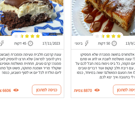
13/9/
50 דקות
בינוני
17/11/2023
45 דקות
אלפחורס בחושה ממכרת שלא תפסיקו
עוגת קרמבו חלבית טעימה וממכרת (שבשני
! עוגה מושלמת לשבת או לחג או סתם
ניתן להפוך לפרווה) שלא תרצו להפסיק לאכו
יום הקפה, כל ביס נימוח בפה חבל לכם על
ממנה! קרם טעים, תחתית מושלמת וטופינג
 עם ריבת חלב קוקוס ועוד דברים טובים
שוקולד מריר ושמנת מתוקה, פשוט וקל מתא
 את הטעם המושלם! שווה במיוחד, כנסו
ליום הולדת לכל יום או לסוף השבוע, כנסו!
 לי בתגובה איך יצא לכם.
יסה למתכון
כניסה למתכון
8870 צפיות
6606 צפיות