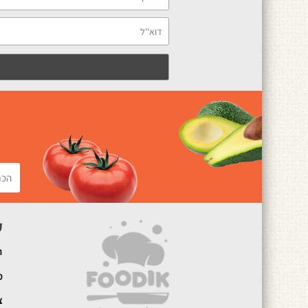
ק
ה
מ
צ