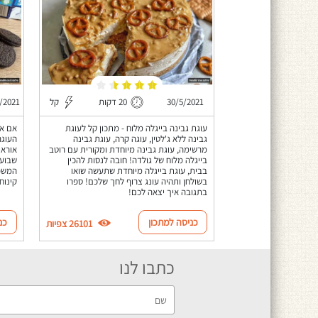
30/5/2021
20 דקות
קל
/2021
עוגת גבינה בייגלה מלוח - מתכון קל לעוגת
אם את
גבינה ללא ג'לטין, עוגה קרה, עוגת גבינה
העוגה
מרשימה, עוגת גבינה מיוחדת ומקורית עם רוטב
אוראו
בייגלה מלוח של גולדה! חובה לנסות להכין
שבועו
בבית, עוגת בייגלה מיוחדת שתעשה שואו
המשפח
בשולחן ותהיה עונג צרוף לחך שלכם! ספרו
קינוח
בתגובה איך יצאה לכם!
כניסה למתכון
כנ
26101 צפיות
כתבו לנו