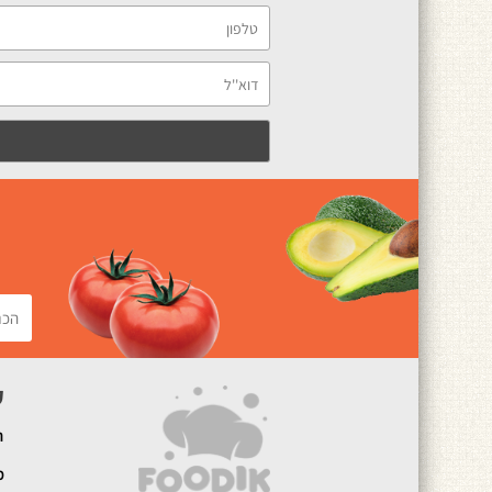
ק
ה
מ