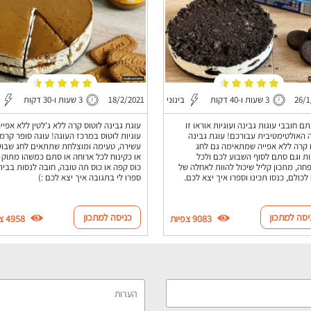
26/1
3 שעות ו-40 דקות
בינוני
18/2/2021
3 שעות ו-30 דקות
ם חובבי עוגות גבינה ועוגיות אוראו זו
עוגת גבינה לוטוס קרה ללא ג'לטין ללא אפיי
 האולטימטיבית עבורכם! עוגת גבינה
עוגיות לוטוס במרכז העוגה! עוגה סופר קרמי
 קרה ללא אפייה שמתאימה גם לחג
עשירה, טעימה ומוצלחת שתתאים לחג שבוע
ת וגם סתם לסוף השבוע לכם ולכל
או כקינוח לכל ארוחה או סתם כמשהו מתוק 
ה, מתכון קליל שיכול להוות לאחלה של
כוס קפה או כוס תה טובה, חובה לנסות בבית
 לכולם, כנסו תכינו וספרו איך יצא לכם.
ספרו לי בתגובה איך יצא לכם :)
יסה למתכון
כניסה למתכון
9083 צפיות
4958 צפיות