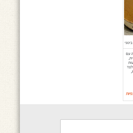
בינוני
ה עם
ת,
ות
לצד
,