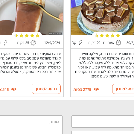
30/5
שעתיים ו-20 דקות
קל
12/9/2024
55 דקות
בי
ם אוהבים עוגות גבינה, מילקה וחיים
עוגה באסקית קינדר - עוגת גבינה באסקית
זו העוגה שמשלבת את שלושתם! עוגת
קינדר מטורפת שמכינים בקלי קלות עם גרי
 קרה ללא אפייה ללא מיקסר ללא ג'לטין
לימון, מעט מיץ לימון וגנאש קינדר מטורף
 במיוחד מתאימה לחג שבועות או לסוף
מלמעלה והביס? פשוט חלום! בסגנון העוגות
! עוגת גבינה קלה להכנה עם ביסקוויטים
שראיתם בסטוריז מטורקיה, אמאלה ואבאלה
 ושוקולד מילקה! טעים טעים!
יסה למתכון
כניסה למתכון
2779 צפיות
546 צפיות