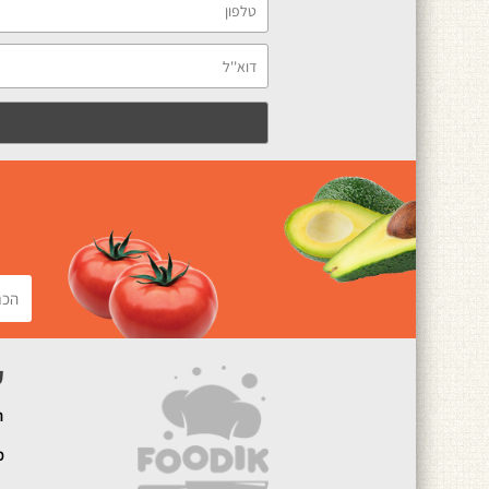
ק
ה
מ