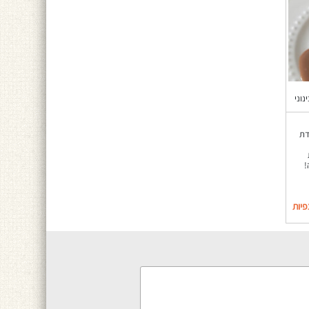
נוני
דת
!