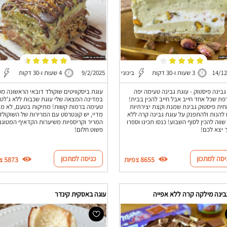
14/1
3 שעות ו-30 דקות
בינוני
9/2/2025
4 שעות ו-30 דקות
גבינה פיסטוק - עוגת גבינה טעימה יפה
עוגת ביסקוויטים שוקולד דובאי הראשונה מס
פת שכל אחד חייב אבל חייב להכין בבית!
במדינה המצאה שלי עוגת שכבות ללא ג'לטי
ית פיסטוק גבינת שמנת וקצת יצירתיות
טעימה ברמות קשות! מתיקות בטעם, לא מת
 להנות ולהתפנק על עוגת גבינה קרה ללא
מדיי, יש קונטרסט עם המרירות של השוקולד
שווה להכין לסוף השבוע! כנסו תכינו וספרו
המריר וקריספיות משיערות הקדאיף המטוגנו
ך יצא לכם!
פשוט חלום!
יסה למתכון
כניסה למתכון
8655 צפיות
5873 צפיות
בינה מילקה קרה ללא אפייה
עוגה באסקית קינדר