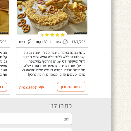
17/7/2021
שעתיים ו-30 דקות
בינוני
/2021
עוגת גבינה במבה בייגלה מלוח - עוגת גבינה
אם את
קלה להכנה ללא ג'לטין ללא אפיה וללא מיקסר
קלים 
גדול (מיקסר ידני שניתן להחליף בהקצפה
גבינה
ידנית), עוגת גבינה מרשימה עם רוטב בייגלה
טעימה
מלוח של גולדה, במבה בייגלה מלוח שיצאה לא
השבוע
מזמן, טעמים עזים וממכרים, חובה להכין!
פתיבר
כניסה למתכון
כנ
3607 צפיות
כתבו לנו