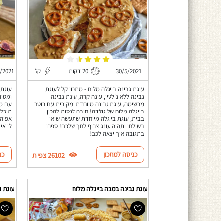
30/5/2021
20 דקות
קל
2/2021
עוגת גבינה בייגלה מלוח - מתכון קל לעוגת
עוגת 
גבינה ללא ג'לטין, עוגה קרה, עוגת גבינה
ומטור
מרשימה, עוגת גבינה מיוחדת ומקורית עם רוטב
עם מח
בייגלה מלוח של גולדה! חובה לנסות להכין
תוכלו
בבית, עוגת בייגלה מיוחדת שתעשה שואו
אפיה 
בשולחן ותהיה עונג צרוף לחך שלכם! ספרו
לי אי
בתגובה איך יצאה לכם!
כניסה למתכון
כנ
26102 צפיות
עוגת גבינה במבה בייגלה מלוח
עוגת ג