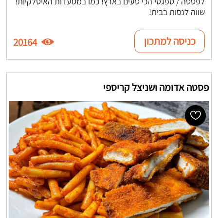
לפסטה / ספגטי הכי טעים בארץ! כמו במסעדות האיטלקיות!
שווה לנסות בבית!
כניסה למתכון
20164
פסטה אדומה ושניצל קריספי