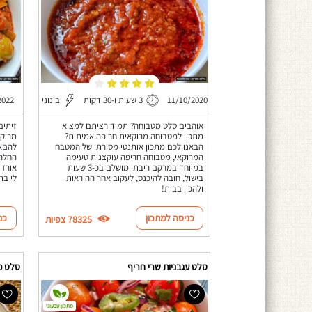
11/10/2020
3 שעות ו-30 דקות
בינוני
2022
אוהבים סלט מטבוחה? תמיד רציתם למצוא
זיתים
מתכון למטבוחה מרוקאית חריפה אמיתית?
מרוקא
הבאנו לכם מתכון אותנטי מסורתי של המטבח
להםא 
המרוקאי, מטבוחה חריפה עוקצנית טעימה
החלה 
במיוחד במרקם ריבתי מושלם בכ-3 שעות
אורז 
בישול, חובה להיכנס, לעקוב אחר ההוראות
לי בת
ולהכין בבית!
כניסה למתכון
כנ
78325 צפיות
סלט עגבניות שרי חריף
סלט מ
מתכון טבעוני