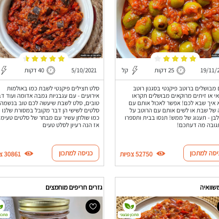
19/11/
25 דקות
קל
5/10/2021
40 דקות
 מבושלים ברוטב פיקנטי בסגנון רוטב
סלט חצילים פיקנטי לשבת כמו באולמות
י או זיתים מרוקאים מבושלים תקראו
אירועים - עם עגבניות גמבה אדומה ועוד ד
איך שבא לכם! אפשר לאכול אותם עם
טובים, סלט לשבת שיעשה לכם טוב בנשמה,
של שבת או לשים אותם עם הרוטב על
סלטים לשישי הן דבר מקובל במסורת שלנו וא
לבן - תענוג של ממש! תנסו בבית ותספרו
כמו שולחן עשיר עם מבחר של סלטים טעימי
גובה מה דעתכם!
אז הנה רעיון לסלט טעים
יסה למתכון
כניסה למתכון
52750 צפיות
30861 צפיות
שוואיה
גזרים חריפים מוחמצים
מתכון טבעוני
מתכון