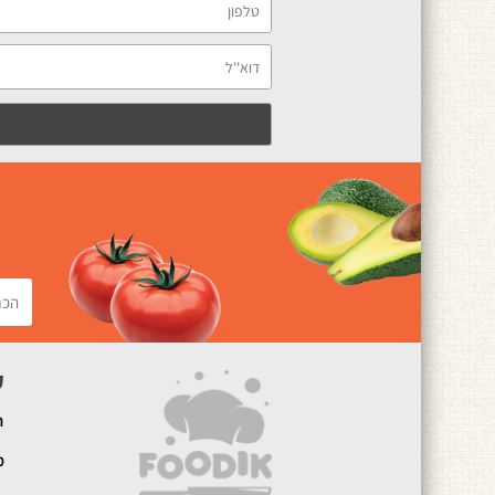
ק
ה
מ