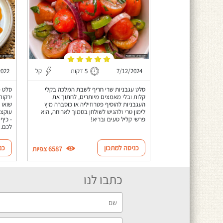
7/12/2024
5 דקות
קל
2022
סלט עגבניות שרי חריף לשבת המלכה בקלי
סלט מ
קלות ובלי מאמצים מיותרים, לחתוך את
ירקות
העגבניות להוסיף פטרוזיליה או כוסברה מיץ
שואו 
לימון טרי ולהגיש לשולחן בסמוך לארוחה, הוא
עוקצנ
פרשי קליל טעים ובריא!
- כיף
לכם.
כניסה למתכון
כנ
6587 צפיות
כתבו לנו