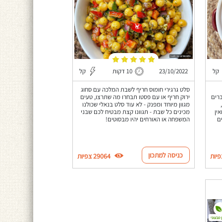
קל
23/10/2022
10 דקות
קל
סלט גרגירי חומוס חריף לשבת המלכה עם סחוג
ברים
ירוק חריף או עם פסטו תבחרו מה שתרצו, טעים
מגוון מיוחד ומפנק - לא עוד סלט בנאלי שכולנו
ין
מכינים כל שבת - תגוונו קצת מבטיח לכם שבני
ם
המשפחה או האורחים יהיו מבסוטים!
כניסה למתכון
29064 צפיות
 טבעוני