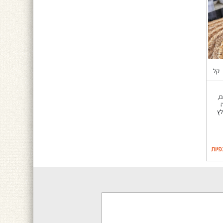
קל
,
לץ