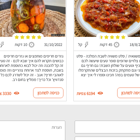
18/8/
45 דקות
קל
31/10/2022
10 דקות
שוואיה / סלט משוויה לשבת המלכה - סלט
גזרים חריפים מוחמצים או גזרים חריפים
 צלויים שרופים סופר טעים שיעשה לכם
כבושים תקראו להם איך שבא לכם - זה טעים
כיף וטעים על שולחן השבת! גם חריף גם
זה קל להכנה וזה יכול לבוא כתוספת לארוחה
י וגם מתקתק בזכות הבצלים שהתקרמלו
בשבת, תוספת לצד ארוחת צהריים וזה מומ
 של טעמים בפה! תכינו וספרו לי איך יצא
לאוהבי חריף! אגב - זה יכול לשדרג לכם כל
סנדוויץ' וכל כריך! ממליץ בחום רב.
יסה למתכון
כניסה למתכון
6194 צפיות
3330 צפיות