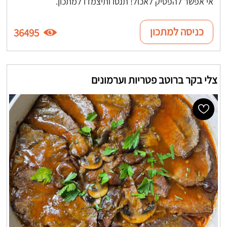
אי אפשר להפסיק לאכול! תנסו ותיצמדו למתכון.
כניסה למתכון
36495
צלי בקר ברוטב פטריות וערמונים