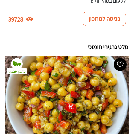
לטעום במהירות :)
כניסה למתכון
39728
סלט גרגירי חומוס
מתכון טבעוני