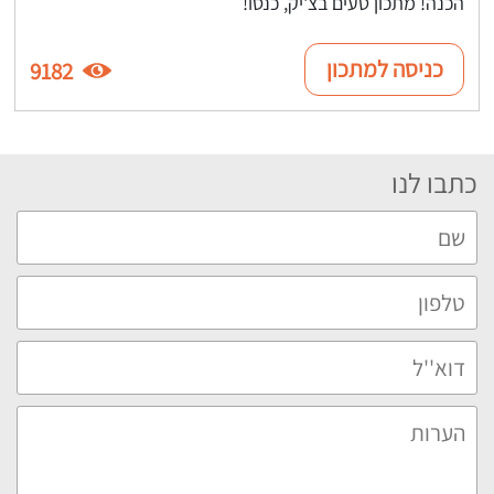
הכנה! מתכון טעים בצ'יק, כנסו!
כניסה למתכון
9182
כתבו לנו