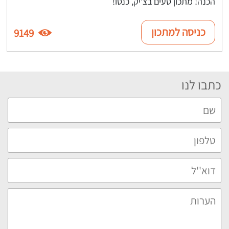
הכנה! מתכון טעים בצ'יק, כנסו!
כניסה למתכון
9149
כתבו לנו