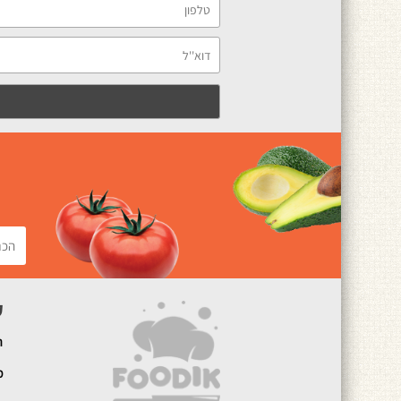
ק
ה
מ