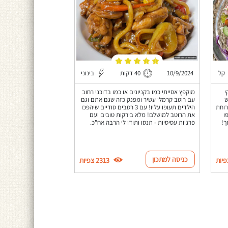
קל
10/9/2024
40 דקות
בינוני
י
מוקפץ אסייתי כמו בקניונים או כמו בדוכני רחוב
ש
עם רוטב קרמלי עשיר ומפנק כזה שגם אתם וגם
רוחת
הילדים תעופו עליו! עם 3 רטבים סודיים שיהפכו
ו
את הרוטב למושלם! מלא בירקות טובים ועם
ך!
פרגיות עסיסיות - תנסו ותודו לי הרבה אח"כ.
כניסה למתכון
2313 צפיות