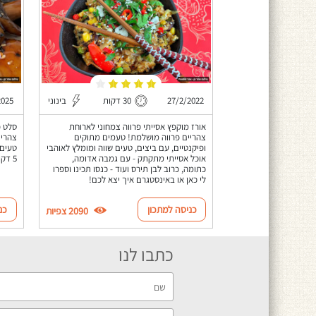
27/2/2022
30 דקות
בינוני
2025
אורז מוקפץ אסייתי פרווה צמחוני לארוחת
סלט פ
צהריים פרווה מושלמת! טעמים מתוקים
צהריי
ופיקנטיים, עם ביצים, טעים שווה ומומלץ לאוהבי
טעים,
אוכל אסייתי מתקתק - עם גמבה אדומה,
5 דקות להכנה.
כתומה, כרוב לבן תירס ועוד - כנסו תכינו וספרו
לי כאן או באינסטגרם איך יצא לכם!
כניסה למתכון
כנ
2090 צפיות
כתבו לנו