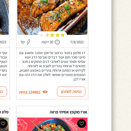
7/8/2022
30 דקות
קל
2023
דג סלמון בתנור ברוטב טריאקי ממכר ומשגע עם
מיונז סוכר חום ועוד דברים טובים! הדג יוצא
עסיסי וסופר טעים לאוהבי דגים מתוקים בתנור -
העוף 
מתאים ל ארוחת צהריים לשבת או לארוחה
והטעם
לקידוש או כסתם ארוחת צהריים באמצע השבוע,
בשרית
הטעמים ממכרים ואפשר לשלב את הדג הזה עם
יצא ל
אורז לבן.
כניסה למתכון
כנ
124861 צפיות
אורז מוקפץ אסייתי פרווה
סלט פט