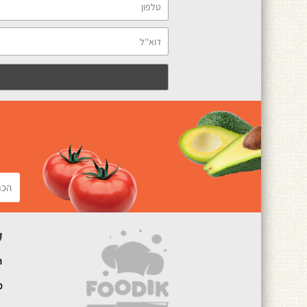
ק
ה
מ