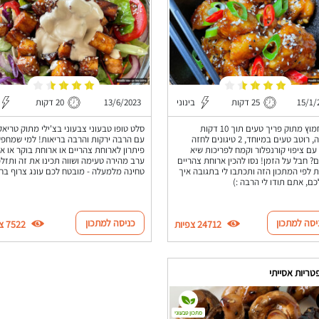
15/1/
25 דקות
בינוני
13/6/2023
20 דקות
עוף חמוץ מתוק פריך טעים תוך 10 דקות
סלט טופו טבעוני צבעוני בצ'ילי מתוק טריאק
עבודה, רוטב טעים במיוחד, 2 טיגונים לחזה
עם הרבה ירקות והרבה בריאות! למי שמחפ
עם ציפוי קורנפלור וקמח לפריכות שיא
פיתרון לארוחת צהריים או ארוחת בוקר או א
? חבל על הזמן! נסו להכין ארוחת צהריים
ערב מהירה טעימה ושווה תכינו את זה ותזלפ
 לפי המתכון הזה ותכתבו לי בתגובה איך
טחינה מלמעלה - מובטח לכם עונג צרוף בח
כם, אתם תודו לי הרבה :)
יסה למתכון
כניסה למתכון
24712 צפיות
7522 צפיות
ריות אסייתי
מתכון טבעוני