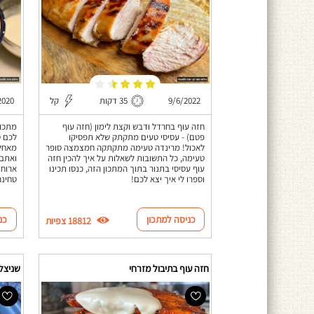
9/6/2022
35 דקות
קל
2020
חזה עוף בחרדל ודבש וקצת לימון (חזה עוף
מתכון
פטם) - עסיסי טעים מתקתק שלא תפסיקו
לכם ט
לאכול! מרינדה טעימה מתקתקה חמצמצה סופר
מאחלה
טעימה, כל התשובות לשאלות על איך להכין חזה
ואתם 
עוף עסיסי בתנור בתוך המתכון הזה, כנסו תכינו
ארוחת
וספרו לי איך יצא לכם!
טחינה
כניסה למתכון
כנ
18812 צפיות
חזה עוף בתיבול מזרחי
שניצל 