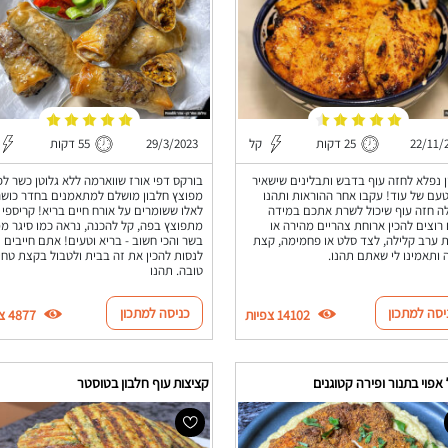
22/11/
25 דקות
קל
29/3/2023
55 דקות
 נפלא לחזה עוף בדבש ותבלינים שישאיר
בורקס דפי אורז שווארמה ללא גלוטן כשר ל
עם של עוד! עקבו אחר ההוראות ותהנו
מפוצץ חלבון מושלם למתאמנים בחדר כושר
 חזה עוף שיכול לשרת אתכם במידה
לאלו ששומרים על אורח חיים בריא! קריספי
רוצים להכין ארוחת צהריים מהירה או
מתפוצץ בפה, קל להכנה, נראה כמו סיגר מ
 ערב קלילה, לצד סלט או פחמימה, קצת
בשר והכי חשוב - בריא וטעים! אתם חייבים
 ותאמינו לי שאתם תהנו.
לנסות להכין את זה בבית ולטבול בקצת טחי
טובה. תהנו
יסה למתכון
כניסה למתכון
14102 צפיות
4877 צפיות
אפוי בתנור ופירה קטוגנים
קציצות עוף חלבון בטוסטר