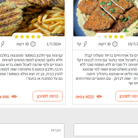
19/7/
30 דקות
קל
1/7/2024
30 דקות
ם על אורח חיים בריא? מעולה! קבלו
קציצות עוף חלבון בטוסטר מפוצצות בחלבון
 לשניצל אפוי בתנור עם פירה לבבות דקל
וללא גלוטן! מתאים לפסח מתאים לארוחת
מימה דל סוכרים ללא תוספת סוכר ללא
הצהריים ולמי שרוצה לאכול משהו בריא עם
 מתכון מושלם טעים ושווה למי שנמצא
הרבה חלבון וכמעט 0 פחמימה! שווה לנסות
ת פליאו או שנמצא בתהליך תזונה
להכין בבית, וכן זה יוצא נפלא בטוסטר! אפש
ית - שווה לבדוק - עם המוצרים המדהימים
גם על המחבת או בתנור!
טו שף
יסה למתכון
כניסה למתכון
4025 צפיות
846 צפיות