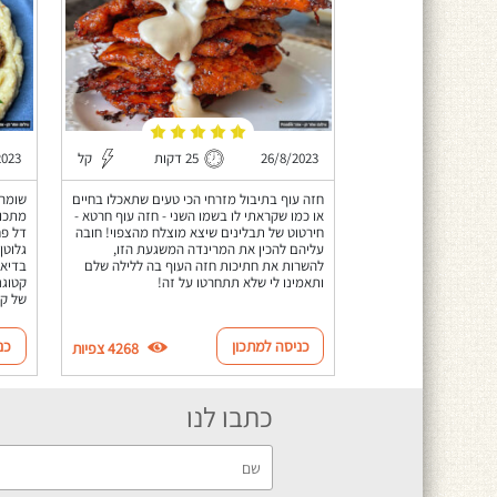
26/8/2023
25 דקות
קל
2023
חזה עוף בתיבול מזרחי הכי טעים שתאכלו בחיים
שומרי
או כמו שקראתי לו בשמו השני - חזה עוף חרטא -
מתכון
חירטוט של תבלינים שיצא מוצלח מהצפוי! חובה
דל פח
עליהם להכין את המרינדה המשגעת הזו,
גלוטן
להשרות את חתיכות חזה העוף בה ללילה שלם
בדיאט
ותאמינו לי שלא תתחרטו על זה!
קטוגנ
של קי
כניסה למתכון
כנ
4268 צפיות
כתבו לנו