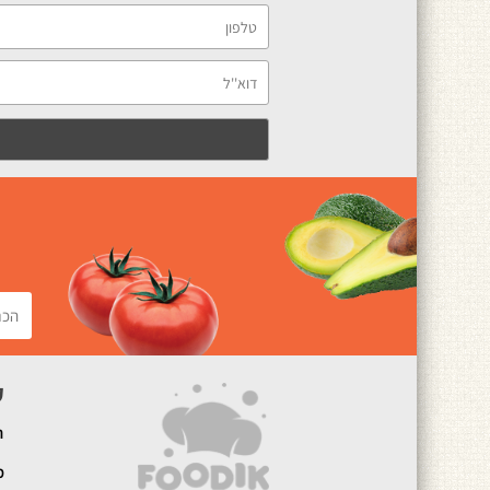
ק
ה
מ