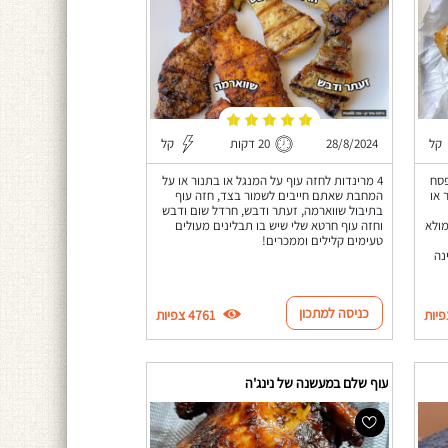
קל
28/8/2024
20 דקות
קל
פסח
4 מרינדות לחזה עוף על המנגל או בתנור או על
 או
המחבת שאתם חייבים לשמור בצד, חזה עוף
בתיבול שווארמה, זעתר ודבש, חרדל שום ודבש
מולא
וחזה עוף חרטא שלי שיש בו תבלינים מעולים
טעימים קלילים וממכרים!
נה
כניסה למתכון
4761 צפיות
עוף שלם במעשנה של נינג'ה