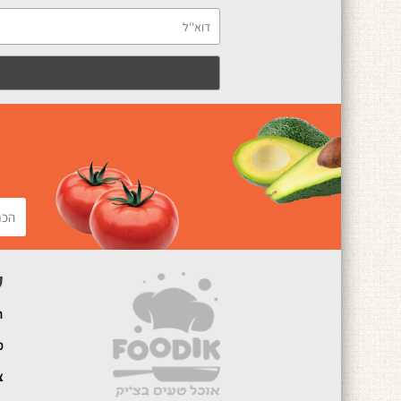
ק
ה
מ
צ