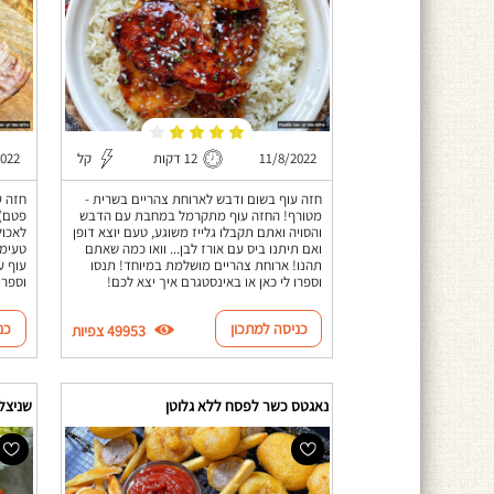
11/8/2022
12 דקות
קל
2022
חזה עוף בשום ודבש לארוחת צהריים בשרית -
חזה ע
מטורף! החזה עוף מתקרמל במחבת עם הדבש
פטם) 
והסויה ואתם תקבלו גלייז משוגע, טעם יוצא דופן
לאכו
ואם תיתנו ביס עם אורז לבן... וואו כמה שאתם
טעימה
תהנו! ארוחת צהריים מושלמת במיוחד! תנסו
עוף ע
וספרו לי כאן או באינסטגרם איך יצא לכם!
וספרו
כניסה למתכון
כנ
49953 צפיות
נאגטס כשר לפסח ללא גלוטן
שניצל 