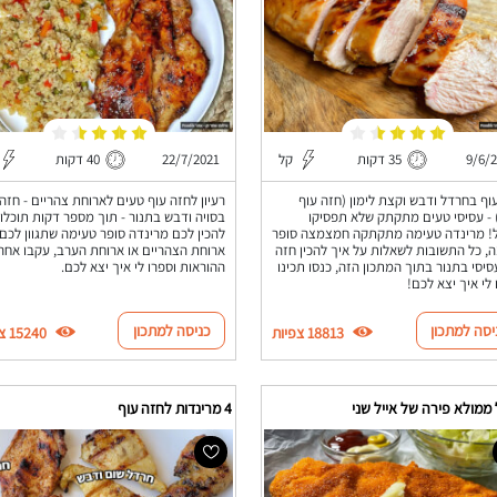
9/6/
35 דקות
קל
22/7/2021
40 דקות
וף בחרדל ודבש וקצת לימון (חזה עוף
רעיון לחזה עוף טעים לארוחת צהריים - חזה 
- עסיסי טעים מתקתק שלא תפסיקו
בסויה ודבש בתנור - תוך מספר דקות תוכלו
ל! מרינדה טעימה מתקתקה חמצמצה סופר
להכין לכם מרינדה סופר טעימה שתגוון לכם
, כל התשובות לשאלות על איך להכין חזה
ארוחת הצהריים או ארוחת הערב, עקבו אחר
סיסי בתנור בתוך המתכון הזה, כנסו תכינו
ההוראות וספרו לי איך יצא לכם.
 לי איך יצא לכם!
יסה למתכון
כניסה למתכון
18813 צפיות
15240 צפיות
ממולא פירה של אייל שני
4 מרינדות לחזה עוף