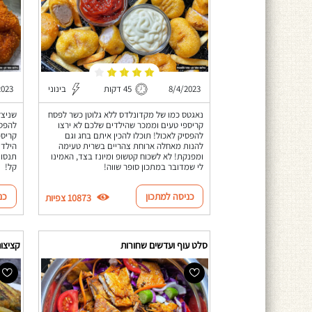
8/4/2023
45 דקות
בינוני
2023
נאגטס כמו של מקדונלדס ללא גלוטן כשר לפסח
שניצל
קריספי טעים וממכר שהילדים שלכם לא ירצו
להפסי
להפסיק לאכול! תוכלו להכין איתם בחג וגם
קריספ
להנות מאחלה ארוחת צהריים בשרית טעימה
הילדי
ומפנקת! לא לשכוח קטשופ ומיונז בצד, האמינו
תנסו 
לי שמדובר במתכון סופר שווה!
קל!
כניסה למתכון
כנ
10873 צפיות
סלט עוף ועדשים שחורות
קציצות