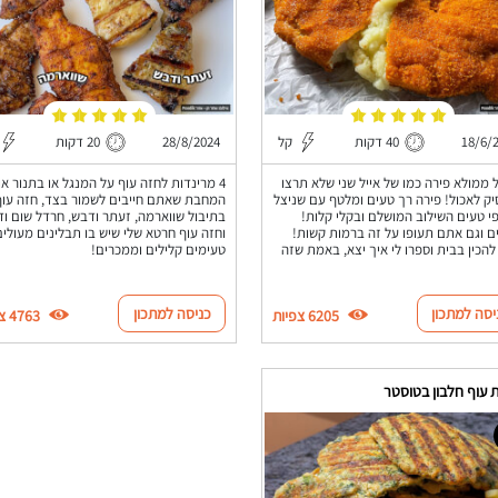
18/6/
40 דקות
קל
28/8/2024
20 דקות
 ממולא פירה כמו של אייל שני שלא תרצו
4 מרינדות לחזה עוף על המנגל או בתנור או
ק לאכול! פירה רך טעים ומלטף עם שניצל
המחבת שאתם חייבים לשמור בצד, חזה עוף
י טעים השילוב המושלם ובקלי קלות!
בתיבול שווארמה, זעתר ודבש, חרדל שום ו
ם וגם אתם תעופו על זה ברמות קשות!
וחזה עוף חרטא שלי שיש בו תבלינים מעולים
להכין בבית וספרו לי איך יצא, באמת שזה
טעימים קלילים וממכרים!
יסה למתכון
כניסה למתכון
6205 צפיות
4763 צפיות
 עוף חלבון בטוסטר