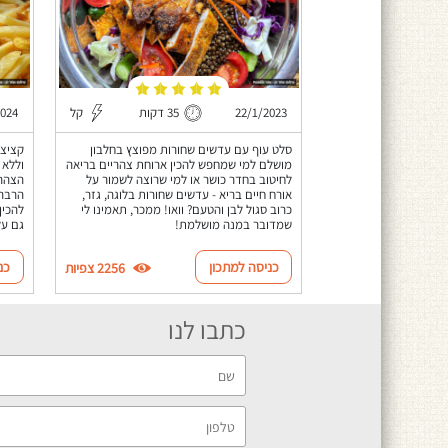
22/1/2023
35 דקות
קל
2024
סלט עוף עם עדשים שחורות מפוצץ בחלבון
קציצו
מושלם למי שמחפש להכין ארוחת צהריים בריאה
וללא 
לחיטוב בחדר כושר או למי שרוצה לשמור על
הצהרי
אורח חיים בריא - עדשים שחורות בלוגה, גזר,
כרוב סגול לבן והטעם? וואו! ממכר, תאמינו לי
להכין
שמדובר במנה מושלמת!
גם על
כניסה למתכון
כנ
2256 צפיות
כתבו לנו