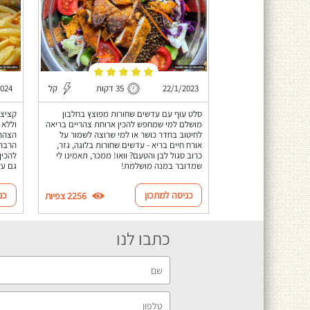
22/1/2023
35 דקות
קל
2024
סלט עוף עם עדשים שחורות מפוצץ בחלבון
קציצו
מושלם למי שמחפש להכין ארוחת צהריים בריאה
וללא 
לחיטוב בחדר כושר או למי שרוצה לשמור על
הצהרי
אורח חיים בריא - עדשים שחורות בלוגה, גזר,
כרוב סגול לבן והטעם? וואו! ממכר, תאמינו לי
להכין
שמדובר במנה מושלמת!
גם על
כניסה למתכון
כנ
2256 צפיות
כתבו לנו