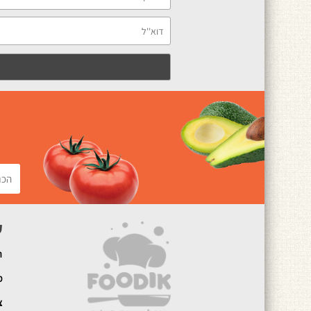
ק
ה
מ
צ