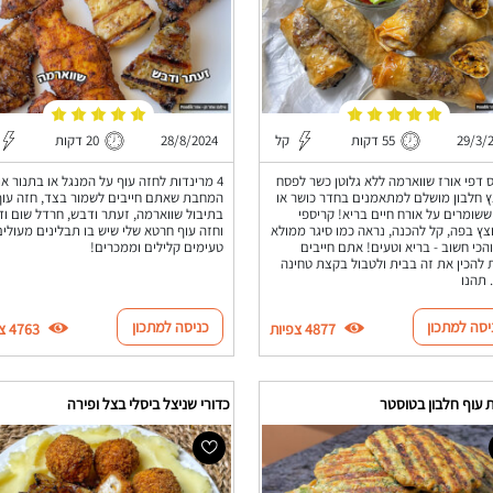
29/3/
55 דקות
קל
28/8/2024
20 דקות
 דפי אורז שווארמה ללא גלוטן כשר לפסח
4 מרינדות לחזה עוף על המנגל או בתנור או
 חלבון מושלם למתאמנים בחדר כושר או
המחבת שאתם חייבים לשמור בצד, חזה עוף
ששומרים על אורח חיים בריא! קריספי
בתיבול שווארמה, זעתר ודבש, חרדל שום ו
ץ בפה, קל להכנה, נראה כמו סיגר ממולא
וחזה עוף חרטא שלי שיש בו תבלינים מעולים
הכי חשוב - בריא וטעים! אתם חייבים
טעימים קלילים וממכרים!
 להכין את זה בבית ולטבול בקצת טחינה
 תהנו
יסה למתכון
כניסה למתכון
4877 צפיות
4763 צפיות
 עוף חלבון בטוסטר
כדורי שניצל ביסלי בצל ופירה