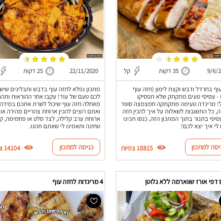
9/6/
35 דקות
קל
22/11/2020
25 דקות
וף בחרדל ודבש וקצת לימון (חזה עוף
מתכון נפלא לחזה עוף בדבש ותבלינים שיש
- עסיסי טעים מתקתק שלא תפסיקו
לכם טעם של עוד! עקבו אחר ההוראות ותהנ
ל! מרינדה טעימה מתקתקה חמצמצה סופר
מאחלה חזה עוף שיכול לשרת אתכם במידה
, כל התשובות לשאלות על איך להכין חזה
ואתם רוצים להכין ארוחת צהריים מהירה או
סיסי בתנור בתוך המתכון הזה, כנסו תכינו
ארוחת ערב קלילה, לצד סלט או פחמימה, ק
 לי איך יצא לכם!
טחינה ותאמינו לי שאתם תהנו.
יסה למתכון
כניסה למתכון
18815 צפיות
14104 צפיות
דפי אורז שווארמה ללא גלוטן
4 מרינדות לחזה עוף