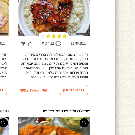
11/8/2022
12 דקות
קל
2022
חזה עוף בשום ודבש לארוחת צהריים בשרית -
חזה ע
מטורף! החזה עוף מתקרמל במחבת עם הדבש
פטם) 
והסויה ואתם תקבלו גלייז משוגע, טעם יוצא דופן
לאכו
ואם תיתנו ביס עם אורז לבן... וואו כמה שאתם
טעימה
תהנו! ארוחת צהריים מושלמת במיוחד! תנסו
עוף ע
וספרו לי כאן או באינסטגרם איך יצא לכם!
וספרו
כניסה למתכון
כנ
49954 צפיות
שניצל ממולא פירה של אייל שני
בורקס 