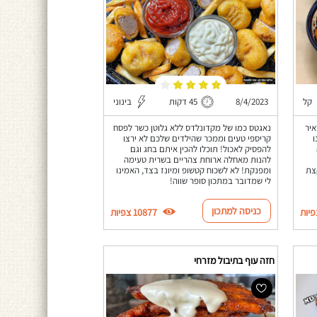
קל
8/4/2023
45 דקות
בינוני
איר
נאגטס כמו של מקדונלדס ללא גלוטן כשר לפסח
ו
קריספי טעים וממכר שהילדים שלכם לא ירצו
להפסיק לאכול! תוכלו להכין איתם בחג וגם
להנות מאחלה ארוחת צהריים בשרית טעימה
צת
ומפנקת! לא לשכוח קטשופ ומיונז בצד, האמינו
לי שמדובר במתכון סופר שווה!
כניסה למתכון
10877 צפיות
חזה עוף בתיבול מזרחי