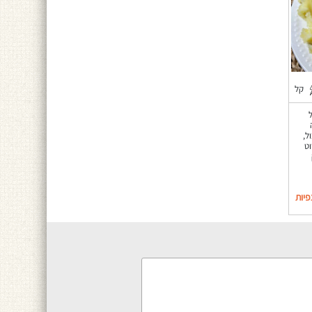
קל
ל,
ט