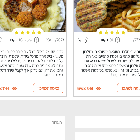
1/7/
30 דקות
קל
23/11/2023
שעה ו-10 דקות
ת עוף חלבון בטוסטר מפוצצות בחלבון
כדורי שניצל ביסלי בצל עם פירה פרווה ובצל
גלוטן! מתאים לפסח מתאים לארוחת
מטוגן - ביס אחד מהכל ביחד? שלמות! חובה
ים ולמי שרוצה לאכול משהו בריא עם
עליכם לנסות להכין בבית ולתת לילדים לאכו
הרבה חלבון וכמעט 0 פחמימה! שווה לנסות
אתם לא מבינים כמה שזה טעות וכמה שפשו
 בבית, וכן זה יוצא נפלא בטוסטר! אפשר
להכין את זה, וגם טריק איך לקבל פירה חלק
 המחבת או בתנור!
במיוחד! כנסו.
יסה למתכון
כניסה למתכון
846 צפיות
744 צפיות