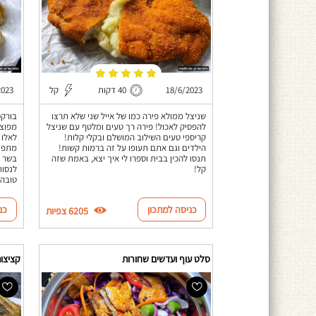
18/6/2023
40 דקות
קל
2023
שניצל ממולא פירה כמו של אייל שני שלא תרצו
בורקס
להפסיק לאכול! פירה רך טעים ומלטף עם שניצל
מפוצץ
קריספי טעים השילוב המושלם ובקלי קלות!
לאלו 
הילדים וגם אתם תעופו על זה ברמות קשות!
מתפוצ
תנסו להכין בבית וספרו לי איך יצא, באמת שזה
בשר ו
קל!
לנסות
טובה.
כניסה למתכון
כנ
6205 צפיות
סלט עוף ועדשים שחורות
קציצות