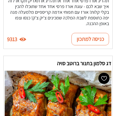
תהדיג אורז פרסי אחד אחד או תהדיג או תאדיק תקראו לזה
איך שבא לכם - עוגת אורז פרסי אחד אחד שתוכלו להכין
בקלי קלות! אורז עם תפוחי אדמה קריספיים מלמעלה מנה
יפה כתוספת לשבת המלכה שמכינים צ'יק צ'ק! כנסו וצפו
באופן ההכנה.
כניסה למתכון
9313
דג סלמון בתנור ברוטב סויה