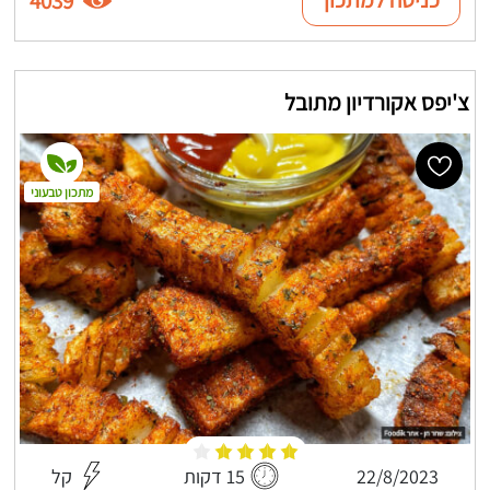
4039
צ'יפס אקורדיון מתובל
מתכון טבעוני
22/8/2023
15 דקות
קל