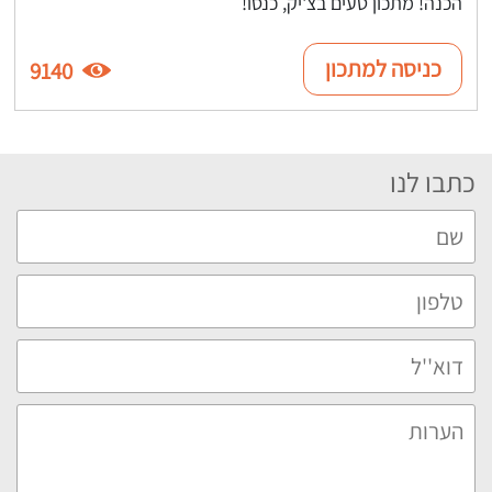
הכנה! מתכון טעים בצ'יק, כנסו!
כניסה למתכון
9140
כתבו לנו