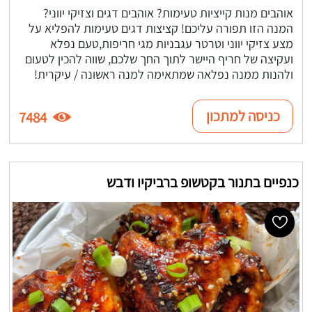
אוהבים מנות קייציות טעימות? אוהבים דגים וצזיקי יווני?
המנה הזו תפורה עליכם! קציצות דגים טעימות להפליא על
מצע צזיקי יווני וטרטר עגבניות מגי חריפות,טעם נפלא
ועקיצה של חריף היישר לתוך החך שלכם, שווה להכין לטעום
ולהנות ממנה נפלאה שמתאימה למנה ראשונה / עיקרית!
כניסה למתכון
7484
כנפיים בתנור בקטשופ ברביקיו ודבש