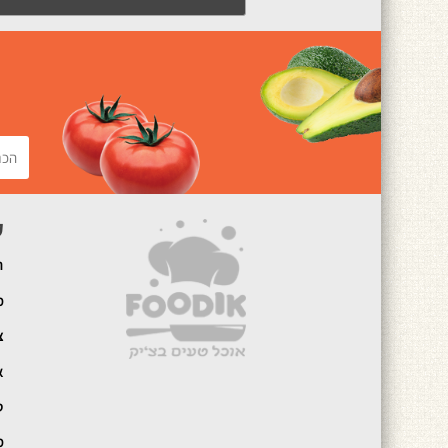
ק
ה
מ
צ
א
ט
מ