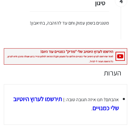
4
טיגון
מטגנים בשמן עמוק וחם עד להזהבה, בתיאבון!
הערות
תירשמו לערוץ היוטיוב
יגו אותי באינסטגרם
אהבתם? תנו איזה תגובה טובה :)
שלי כמנויים
הכנתם מתכון שלי? חפשו "Shahar_Hen_Hayokra" באינסטגרם עקבו אחריי עוד היום ותעלו את המתכון שהכנתם לסטורי ואני
.