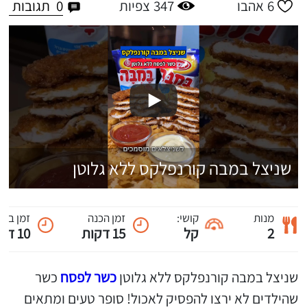
0
תגובות
6
אהבו
347
צפיות
שניצל במבה קורנפלקס ללא גלוטן
מנות
קושי:
זמן הכנה
זמן ביש
2
קל
15 דקות
10 דקות
שניצל במבה קורנפלקס ללא גלוטן
כשר לפסח
כשר
שהילדים לא ירצו להפסיק לאכול! סופר טעים ומתאים