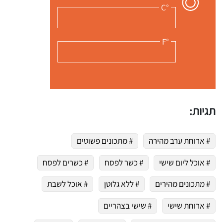
°C
°F
 שלי "פודיק" כמנויים עוד היום!
י כמנויים ותלחצו על הפעמון תקבלו התראה לטלפון הנייד ברגע שעולה מתכון חדש לערוץ,
תגיות:
# ארוחת ערב מהירה
# מתכונים פשוטים
# אוכל ליום שישי
# כשר לפסח
# כשרים לפסח
# מתכונים מהירים
# ללא גלוטן
# אוכל לשבת
# ארוחת שישי
# שישי בצהריים