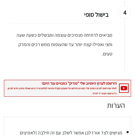
4
בישול סופי
מביאים לרתיחה מנמיכים עוצמה ומבשלים כשעה שעה
וחצי ואפילו קצת יותר עד שהעופות ממש רכים והמרק
טעים.
הערות
יגו אותי באינסטגרם
הכנתם מתכון שלי? חפשו "Shahar_Hen_Hayokra" באינסטגרם עקבו אחריי עוד היום ותעלו את המתכון שהכנתם לסטורי ואני
מגישים לצד אורז לבן אפשר לשלב עם זה חילבה (לאמיצים