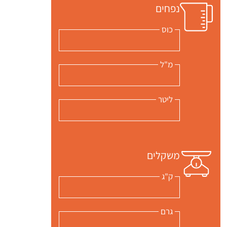
נפחים
כוס
מ"ל
ליטר
משקלים
ק"ג
גרם