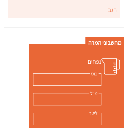
הגב
מחשבוני המרה
נפחים
כוס
מ"ל
ליטר