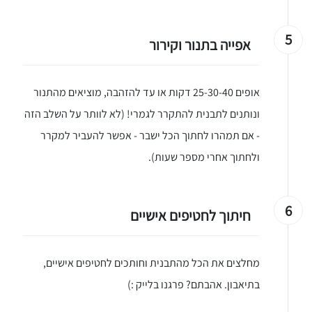
5
אפייה בתנור וקירור
אופים 25-30-40 דקות או עד להזהבה, מוציאים מהתנור
ונותנים לתבנית להתקרר לגמרי! (לא לוותר על השלב הזה
- אם תמהרו לחתוך הכל ישבר - אפשר להעביר למקרר
ולחתוך אחרי מספר שעות).
6
חיתוך לחטיפים אישיים
יגו אותי באינסטגרם
הכנתם מתכון שלי? חפשו "Shahar_Hen_Hayokra" באינסטגרם עקבו אחריי עוד היום ותעלו את המתכון שהכנתם לסטורי ואני
מחלצים את הכל מהתבנית וחותכים לחטיפים אישיים,
בתיאבון. אהבתם? פרגנו בלייק :)