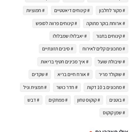
# מקור לחלבון
# קינוחים דיאטטיים
# חמוציות
# ארוחת בוקר מתוקה
# קינוחים פרווה לסופש
# קינוחים בתנור
# יאבלולו שמבלולו
# מתכונים קלים לאירוח
# סיבים תזונתיים
# שיבולת שועל
# איך מכינים חטיף בריאות
# שוקולד מריר
# אורח חיים בריא
# שקדים
# מתכונים ב 10 דקות
# חדר כושר
# תמצית וניל
# בוטנים
# קוקוס טחון
# ממתקים
# דבש
# שמן קוקוס