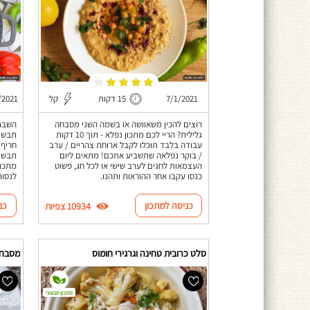
7/1/2021
15 דקות
קל
/2021
רוצים להכין משאוושה או בשמה השני מסבחה
השבת 
גלילית? הריי לכם מתכון נפלא - תוך 10 דקות
תבשיל
עבודה בלבד תוכלו לקבל ארוחת צהריים / ערב
חריף 
/ בוקר נפלאה שתשביע אתכם! מתאים ליום
תבשיל
העצמאות לחגים לערב שישי או לכל חג, פשוט
מתכון
כנסו עקבו אחר ההוראות ותהנו.
לנסות
כניסה למתכון
כנ
10934 צפיות
סלט כרובית טחינה וגרגירי חומוס
מסבחה 
מתכון טבעוני