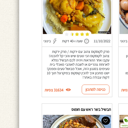
בינוני
11/10/2022
שעה ו-40 דקות
בינוני
מרק לקוסקוס צהוב עם ירקות / מרק ירקות
ן
צהוב לקוסקוס הכי טעים שיש והכי קל להכנה!
עקבו אחר ההוראות ויהיה לכם תבשיל נפלא
לארוחת צהריים או לשבת לאוהבי מאכלי בית
טעימים בסגנון הזה, אוכל מבושל טעים ומפנק!
ו
ישנו מתכון איך להכין קוסקוס במיקרוגל תוך 10
דקות עבודה באתר!
כניסה למתכון
31634 צפיות
תבשיל בשר ראש עם חומוס
 טבעוני