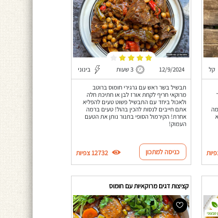
קל
12/9/2024
3 שעות
בינוני
תבשיל בשר ראש עם גרגירי חומוס ברוטב
מרוקאי חריף לקחת אורז לבן או חתיכת חלה
ולאכול ביחד עם התבשיל פשוט טעים להפליא
מה
אתם חייבים לנסות להכין בהול! טעים ברמה
א
אחרת! הקירמול הסופי בתנור נותן את הטעם
העמוק!
כניסה למתכון
12732 צפיות
קציצות דגים מרוקאיות עם חומוס
 טבעוני