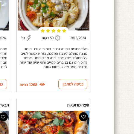
28/3/2024
50 דקות
קל
2024
סלט כרובית טחינה גרגירי חומוס ועגבניות מגי
מסבחה
מנצח מושלם לשבת המלכה, כזה שאפשר לשים
חריף 
על השולחן ושכל אחד יהנה מביס ממנו. אפשר
חייבי
להוסיף לו גם צנוברים קלויים והוא יהיה עוד יותר
חם זה
מדהים ממה שהוא. פשוט שווה!
לכם ט
כניסה למתכון
כנ
1268 צפיות
פיצה מרוקאית
תבשיל