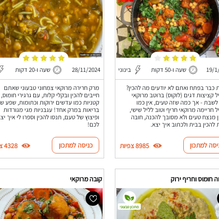
19/1
שעה ו-50 דקות
בינוני
28/11/2024
שעה ו-20 דקות
כבר בפתח ואתם לא יודעים מה להכין?
מרק חרירה מרוקאי צמחוני טבעוני שאתם
 קציצות דגים (לוקוס) ברוטב מרוקאי
חייבים להכין ובקלי קלות, עם גרגירי חומוס,
לשבת - אך כמה שזה טעים, אין כמו
קטניות כמו עדשים ירוקות וכתומות, שפע ש
 חריימה מרוקאי חריף וטוב לליל שישי,
בריאות במרק אחד! עגבניות מגי מגורדות
 מנצח טעים ולא מסובך להכנה, חובה
ופיצוץ של טעם, תנסו להכין וספרו לי איך יצ
 להכין בבית ולכתוב איך יצא.
לכם!
יסה למתכון
כניסה למתכון
8985 צפיות
4328 צפיות
חומוס וחריף ירוק
קובה מרוקאי
מתכון טבעוני