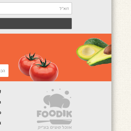
ק
ה
מ
צ