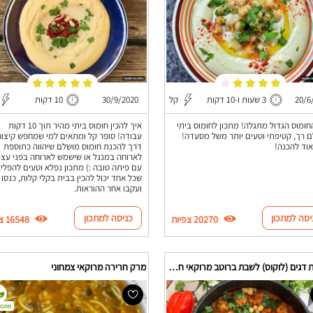
20/6
3 שעות ו-10 דקות
קל
30/9/2020
10 דקות
חומוס הגדול מתגלה! מתכון לחומוס ביתי
איך להכין חומוס ביתי מהיר תוך 10 דקות
 רך, קטיפתי וטעים יותר משל מסעדה!
עבודה! סופר קל ומתאים למי שמחפש קיצור
וד להכנה!
דרך להכנת חומוס מושלם שיהווה כתוספת
לארוחה במנגל או שישמש לארוחה בפני עצ
עם פיתה טובה :) מתכון נפלא וטעים להפלי
שכל אחד יכול להכין בבית בקלי קלות, כנסו
ועקבו אחר ההוראות.
יסה למתכון
כניסה למתכון
20270 צפיות
16548 צפיות
קציצות דגים (לוקוס) לשבת ברוטב מרוקאי חריף
מרק חרירה מרוקאי צמחוני
מתכון