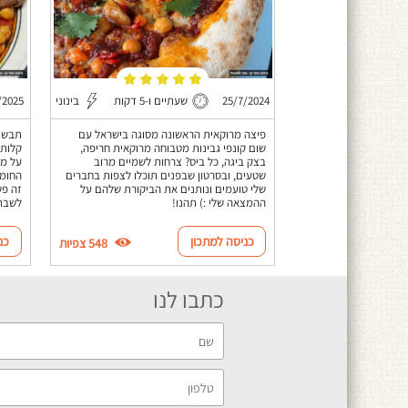
25/7/2024
שעתיים ו-5 דקות
בינוני
/2025
פיצה מרוקאית הראשונה מסוגה בישראל עם
תבשיל
שום קונפי גבינות מטבוחה מרוקאית חריפה,
קלות 
בצק ביגה, כל ביס? צרחות לשמיים מרוב
על מצ
שטעים, ובסרטון שבפנים תוכלו לצפות בחברים
שלי טועמים ונותנים את הביקורת שלהם על
זה פש
ההמצאה שלי :) תהנו!
לשבת
כניסה למתכון
כנ
548 צפיות
כתבו לנו