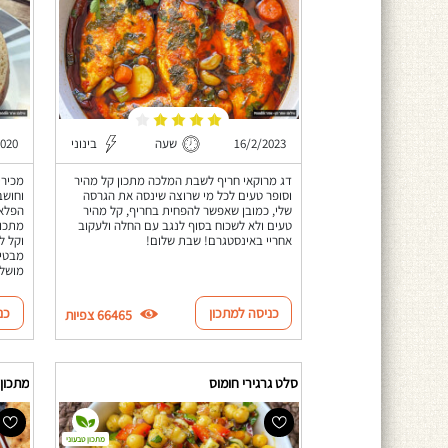
16/2/2023
שעה
בינוני
2020
דג מרוקאי חריף לשבת המלכה מתכון קל מהיר
מכירי
וסופר טעים לכל מי שרוצה שינסה את הגרסה
וחושב
שלי, כמובן שאפשר להפחית בחריף, קל מהיר
הפלאפ
טעים ולא לשכוח בסוף לנגב עם החלה ולעקוב
מתכון
אחריי באינסטגרם! שבת שלום!
וקל ל
מבטיח
מושל
כניסה למתכון
כנ
66465 צפיות
סלט גרגירי חומוס
מתכון 
מתכון טבעוני