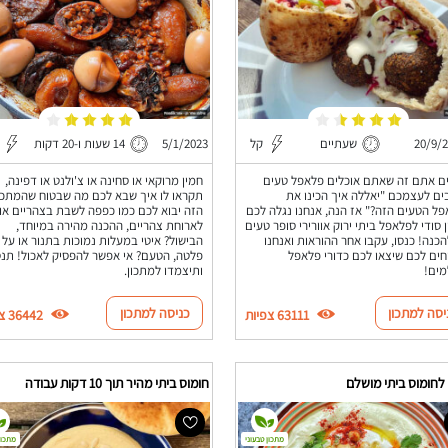
20/9/
שעתיים
קל
5/1/2023
14 שעות ו-20 דקות
ם אתם זה שאתם אוכלים פלאפל טעים
חמין מרוקאי או סחינה או צ'ולנט או דפינה,
ים לעצמכם "יאללה איך הכינו את
תקראו לו איך שבא לכם מה שבטוח שהמתכו
ל הטעים הזה?" אז הנה, אנחנו נגלה לכם
הזה יבוא לכם כמו כפפה לשבת בצהריים או
 סודי לפלאפל ביתי ירוק אוורירי סופר טעים
לארוחת צהריים, ההכנה מהירה במיוחד,
הכנה! כנסו, עקבו אחר ההוראות ואנחנו
הבישול? איטי במעלות נמוכות בתנור או על
ים לכם שיצאו לכם כדורי פלאפל
פלטה, הטעם? אי אפשר להפסיק לאכול! תנס
מים!
ותיצמדו למתכון.
יסה למתכון
כניסה למתכון
63111 צפיות
36442 צפיות
לחומוס ביתי מושלם
חומוס ביתי מהיר תוך 10 דקות עבודה
מתכון טבעוני
מתכון