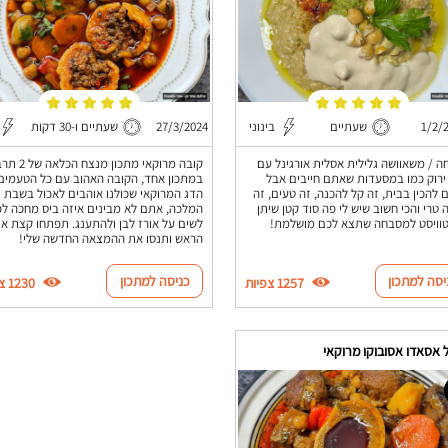
1/2/
שעתיים
בינוני
27/3/2024
שעתיים ו-30 דקות
 / משאוושה גלילית אסלית אורגינל עם
קובה מרוקאי מתכון מנ
ירוק כמו במסעדות שאתם חייבים אבל
במתכון אחד, הקובה האהוב עם כל הטעמים
ם להכין בבית, זה קל להכנה, זה טעים, זה
הדג המרוקאי שכולנו אוהבים לאכול בשבת
 טרי והכי חשוב שיש לי פה סוד קטן שיתן
המלכה, אתם לא מבינים איזה ביס מחכה לכ
וויסט למסבחה שתצא לכם מושלמת!
לשים על אורז לבן ולהתענג. תפתחו קצת א
הראש ותנסו את ההמצאה החדשה שלי!
יסה למתכון
כניסה למתכון
1257 צפיות
1230 צפיות
 אסאדו אסובוקו מרוקאי