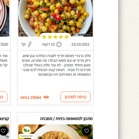
23/10/2022
10 דקות
קל
/2020
סלט גרגירי חומוס חריף לשבת המלכה עם סחוג
סוד ה
ירוק חריף או עם פסטו תבחרו מה שתרצו, טעים
מושלם
מגוון מיוחד ומפנק - לא עוד סלט בנאלי שכולנו
קל מא
מכינים כל שבת - תגוונו קצת מבטיח לכם שבני
המשפחה או האורחים יהיו מבסוטים!
כניסה למתכון
כנ
29064 צפיות
מתכון למשאוושה ביתית / מסבחה
מתכון טבעוני