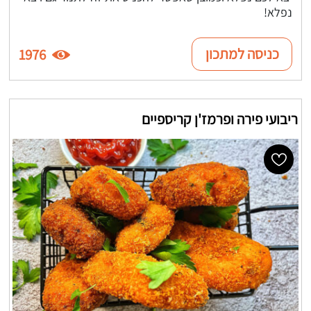
נפלא!
כניסה למתכון
1976
ריבועי פירה ופרמז'ן קריספיים