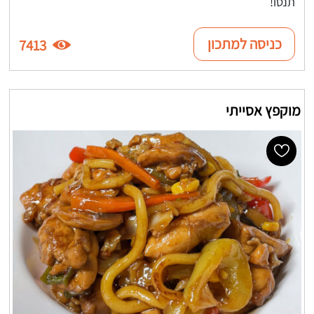
תנסו!
כניסה למתכון
7413
מוקפץ אסייתי