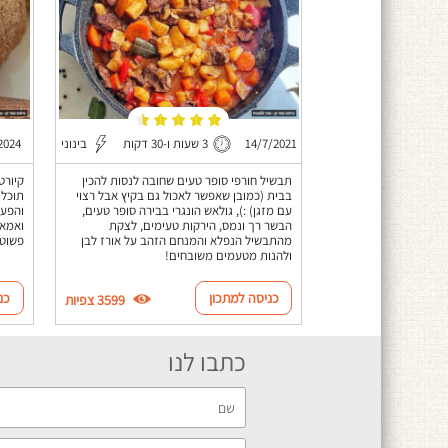
14/7/2021
3 שעות ו-30 דקות
בינוני
2024
תבשיל חורפי סופר טעים שחובה לנסות להכין
קיורט
בבית (כמובן שאפשר לאכול גם בקיץ אבל רצוי
תוכלו
עם מזגן) :), גולאש הונגרי בבירה סופר טעים,
והפע
הבשר רך ונמס, הירקות טעימים, לצקת
ואמאל
מהתבשיל הנפלא והמנחם הזהב על אורז לבן
פשוט 
ולהנות מטעמים משובחים!
כניסה למתכון
כנ
3599 צפיות
כתבו לנו