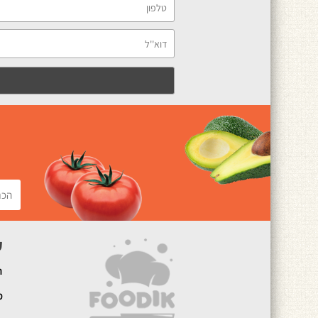
ק
ה
מ