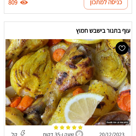
כניסה למתכון
809
עוף בתנור בישבש חמוץ
20/12/2023
שעה ו-35 דקות
קל