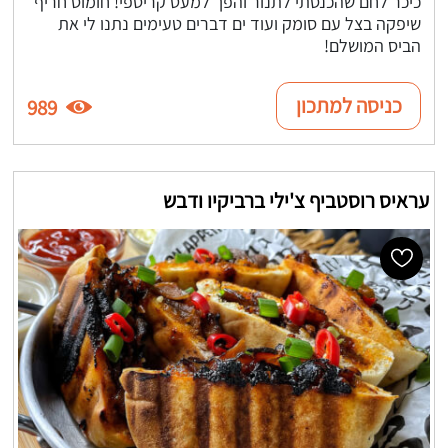
כיכר לחם שהכנסתי לתנור והפך למעט קריספי! חומוס חריף
שיפקה בצל עם סומק ועוד ים דברים טעימים נתנו לי את
הביס המושלם!
כניסה למתכון
989
עראיס רוסטביף צ'ילי ברביקיו ודבש