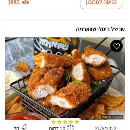
כניסה למתכון
1885
שניצל ביסלי שווארמה
21/6/2022
20 דקות
קל