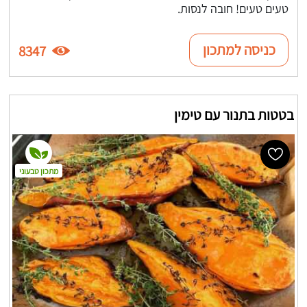
טעים טעים! חובה לנסות.
כניסה למתכון
8347
בטטות בתנור עם טימין
מתכון טבעוני