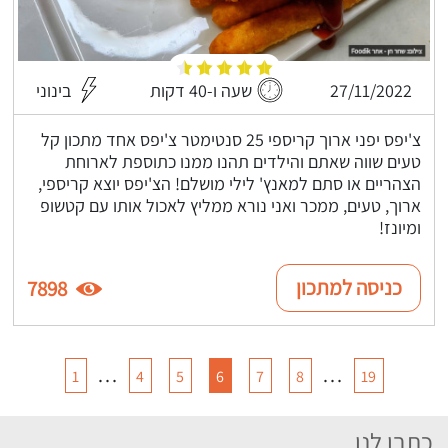
27/11/2022
שעה ו-40 דקות
בינוני
צ'יפס יפני ארוך קריספי 25 סנטימטר צ'יפס אחד מתכון קל
טעים שווה שאתם והילדים תהנו ממנו כתוספת לארוחת
הצהריים או סתם למאנץ' לילי מושלם! הצ'יפס יוצא קריספי,
ארוך, טעים, ממכר ואני נורא ממליץ לאכול אותו עם קטשופ
ומיונז!
כניסה למתכון
7898
…
…
1
4
5
6
7
8
19
כתבו לנו