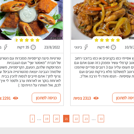
10/9/
40 דקות
בינוני
23/8/2022
35 דקות
בי
 אסייתי כמו בקניונים או כמו בדוכני רחוב
טורטיות פיצה קריספיות ממכרות עם הטורטי
טב קרמלי עשיר ומפנק כזה שגם אתם וגם
של חברת "מאסטר שף" ועם העגבניות
הילדים תעופו עליו! עם 3 רטבים סודיים שיהפכו
המרוסקות שלהם, הטעם, הקריספיות, פשוט
וטב למושלם! מלא בירקות טובים ועם
שלמות! הגבינה יוצאת מהטורטייה והביס? עו
ת עסיסיות - תנסו ותודו לי הרבה אח"כ.
צרוף לחך! אתם חייבים לנסות להכין בבית
לארוחת בוקר או לארוחת ערב ולספר לי איך 
לכם, ואל תוותרו על הזיתים! :)
יסה למתכון
כניסה למתכון
2313 צפיות
2291 צפיות
…
…
1
19
20
21
22
23
33