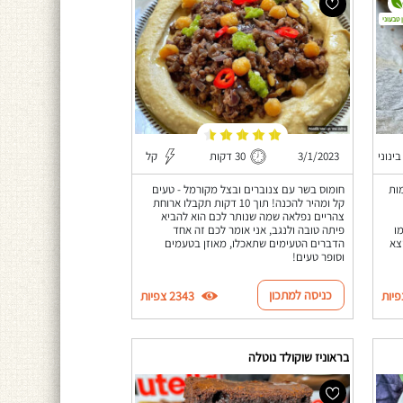
 טבעוני
בינוני
3/1/2023
30 דקות
קל
ות
חומוס בשר עם צנוברים ובצל מקורמל - טעים
קל ומהיר להכנה! תוך 10 דקות תקבלו ארוחת
צהריים נפלאה שמה שנותר לכם הוא להביא
ו
פיתה טובה ולנגב, אני אומר לכם זה אחד
יצא
הדברים הטעימים שתאכלו, מאוזן בטעמים
וסופר טעים!
כניסה למתכון
2343 צפיות
בראוניז שוקולד נוטלה