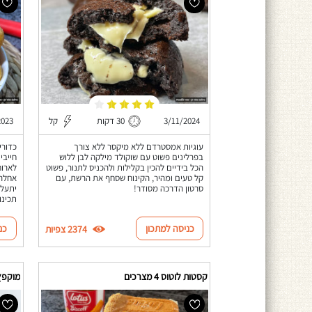
3/11/2024
30 דקות
קל
2023
עוגיות אמסטרדם ללא מיקסר ללא צורך
בפרלינים פשוט עם שוקולד מילקה לבן ללוש
חייבי
הכל בידיים להכין בקלילות ולהכניס לתנור, פשוט
לארוח
קל טעים ומהיר, הקינוח שסחף את הרשת, עם
אחלה 
סרטון הדרכה מסודר!
יתעלפ
תכינו
כניסה למתכון
כנ
2374 צפיות
קסטות לוטוס 4 מצרכים
מוקפץ 