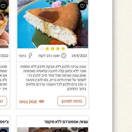
14/8/2023
שעה ו-15 דקות
בינוני
/2022
עוגת גבינה חלבון ללא אבקת חלבון ללא תוספת
ספגטי
סוכר ללא גלוטן קלה להכנה קלאסית מופחתת
מושלם
שומן עוגה טעימה שכל אחד חייב להכין כדי
אם את
לשמור על אורח חיים בריא, נסו להכין ותהנו!
ולא ב
כ-151 גרם חלבון לכל העוגה! ערכים מלאים
טעים 
בתוך המתכון.
איך י
כניסה למתכון
כנ
2418 צפיות
עוגיות אמסטרדם ללא מיקסר
צ'יפס כדו