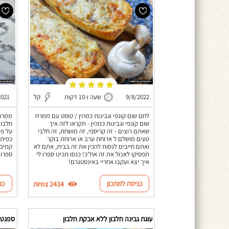
9/8/2022
שעה ו-10 דקות
קל
2021
לחם שום קונפי וגבינות כמהין / טוסט עם ממרח
שום קונפי וגבינות כמהין - תקראו לזה איך
שאתם רוצים - זה קריספי, זה מושחת, זה חלבי
על פר
טעים מושלם ל ארוחת ערב או ארוחת בוקר
כפית 
ואתם חייבים לנסות להכין את זה בבית, אתם לא
קמים 
תפסיקו לאכול את זה אח"כ! כנסו תכינו ספרו לי
ספרו 
איך יצא ועקבו אחריי באינסטגרם!
כניסה למתכון
כנ
2434 צפיות
עוגת גבינה חלבון ללא אבקת חלבון
ספגטי 