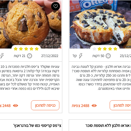
23/12/
50 דקות
קל
27/12/2022
21 דקות
גבינה אוראו חלבון - מתכון קל לעוגת גבינה
עוגיות שוקולד צ'יפס חלביות ממכרות ב-10
 אפויה מופחתת קלוריות ללא תוספת סוכר!
דקות עבודה! קלי קלות! 2 גרסאות בסר
חלקו ל-8 ותהנו מכ-250 קלוריות, כ-20 גרם
גרסה תפוחה יותר וגרסה דקה יותר, הגרסה
חלבון וכ-20 גרם פחמימה לחתיכה! עוגה שווה
הקריספית יותר והרכה יותר והכל בזכות אב
ינה למי שמתאמן בחדר כושר! כנסו
האפייה, קינוח מהיר קל מושלם לכל יום בשב
 ותייגו אותי באינסטגרם.
שיבוא לכם ולילדים כמו כפפה אחרי הארוחה
יסה למתכון
כניסה למתכון
2488 צפיות
2448 צפיות
אוראו חלבון ללא תוספת סוכר
צי׳פס קריספי כמו של בורגראנץ׳