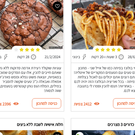
28/6
3 שעות ו-20 דקות
בינוני
21/2/2024
28 דקות
בי
 בולונז בפיתה כמו של אייל שני - מתכון
עוגיות שוקולד רעידת אדמה סדוקות ללא גלו
 טעים עם הטעמים המקוריים של איטליה!
שאתם חייבים להכין, אלו עם הסדקים שמוכ
ם רוצים אתם יכולים גם לאכול בצלחת
במאפיות, יוצאות פשוט נפלא וממש פאדג'יו
פיתה - בכל ואריציה הבולונז הזה יהיה לכם
אמאלה ואבאלה כ"כ טעים שקשה להסביר
- באחריות! תנסו להכין וספרו לי בתגובה
במילים, המלח הגס נותן קונטרסט בטעמים,
צא לכם.
שווה לנסות!
יסה למתכון
כניסה למתכון
2412 צפיות
2396 צפיות
רים 3 מצרכים
חלות אישיות לשבת ללא ביצים