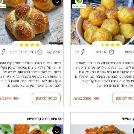
מתכון טבעוני
מתכון
30/9/
40 דקות
קל
24/3/2023
3 שעות ו-37 דקות
כדורי צ'יפס 3 מצרכים פרווה ללא גלוטן שאתם
חלות אישיות לשבת המלכה מתקתקות טעימ
ם להכין בבית לכם ולילדים, אחלה תוספת
שוות - חלות ללא ביצים שאפשר להכין בקלי
ת הצהריים או למי שסתם במאנץ', וגם
קלות! רק לעקוב אחר ההוראות, לבצע את
תוספת להמבורגר, בקיצור מנה שהילדים
התפחת הבצק כראוי ולקבל חלה אוורירית כמ
ו עליה. היצמדו להוראות ובקלי קלות
ענן! שווה להכין לקידוש, תנסו וספרו לי איך 
 את אחד הדברים השווים!
לכם! כמובן שאני זמין גם באינסטגרם.
יסה למתכון
כניסה למתכון
2366 צפיות
2344 צפיות
אסייתי
טורטיות פיצה קריספיות