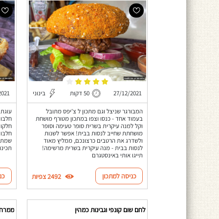
27/12/2021
50 דקות
בינוני
2021
המבורגר שניצל וגם מתכון ל צ'יפס מתובל
עוגת 
בעמוד אחד - כנסו וצפו במתכון מטורף מושחת
חלבון
וקל למנה עיקרית בשרית סופר טעימה וסופר
מושחתת שחייב לנסות בבית! אפשר לשנות
ולשדרג את הרטבים כרצונכם, ממליץ מאוד
שמתאמ
לנסות בבית - מנה עיקרית בשרית מרשימה!
תכינו
תייגו אותי באינסטגרם
כניסה למתכון
כנ
2492 צפיות
לחם שום קונפי וגבינות כמהין
ממרח 