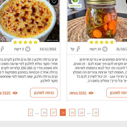
מתכון טבעוני
31/10/
10 דקות
קל
15/11/2022
5 דקות
 חריפים מוחמצים או גזרים חריפים
קרם ברולה חלבון כ-50 גרם חלבון לקרם
ם תקראו להם איך שבא לכם - זה טעים,
אחד! מקור נפלא לחלבון למי שרוצה משהו 
 להכנה וזה יכול לבוא כתוספת לארוחה
ולא משמין מדיי (כ-250-260 קלוריות לקרם
 תוספת לצד ארוחת צהריים וזה מומלץ
ברולה אחד!) הכמויות במתכון מ
י חריף! אגב - זה יכול לשדרג לכם כל
קרם ברולה חלבון, שווה לנסות למי שמחפש
יץ' וכל כריך! ממליץ בחום רב.
מקור לחלבון.
יסה למתכון
כניסה למתכון
3331 צפיות
3325 צפיות
…
…
1
16
17
18
19
20
33