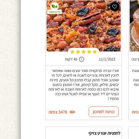
מתכון טבעוני
ינוני
11/1/2023
45 דקות
וגת
אורז טנזיה מרוקאית סופר טעים ושווה שאפשר
להכין לארוחת צהריים לשבת או לחגים, לכל מי
וגה
שאוהב אוכל מתוק קבלו מתכון קל וטעים, פירות
וח
יבשים, סילאן, מקל קינמון, אורז מפוצץ בטעם
שיבוא לכם כמו כפפה לארוחת השבת או לארוחת
הצהריים ליד העוף או אפילו לאכול אותו ככה
מהסיר!
כניסה למתכון
3478 צפיות
לחמניות יוגורט צזיקי