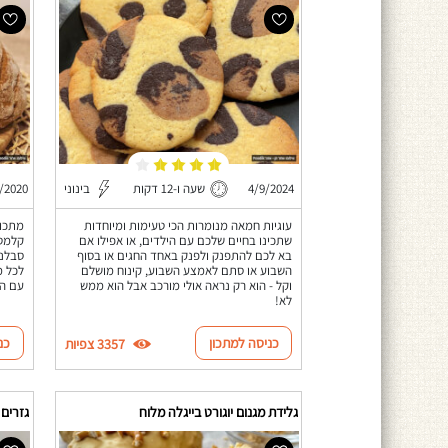
4/9/2024
שעה ו-12 דקות
בינוני
/2020
עוגיות חמאה מנומרות הכי טעימות ומיוחדות
מתכון
שתכינו בחיים שלכם עם הילדים, או אפילו אם
קלמטה
בא לכם להתפנק ולפנק באחד החגים או בסוף
סבלנו
השבוע או סתם לאמצע השבוע, קינוח מושלם
לכל מ
וקל - הוא רק נראה אולי מורכב אבל הוא ממש
עם הי
לא!
כניסה למתכון
כנ
3357 צפיות
גלידת מגנום יוגורט בייגלה מלוח
גזרים 