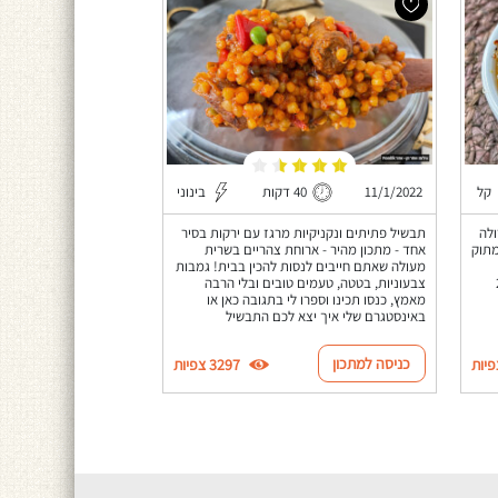
קל
11/1/2022
40 דקות
בינוני
 ברולה
תבשיל פתיתים ונקניקיות מרגז עם ירקות בסיר
מתוק
אחד - מתכון מהיר - ארוחת צהריים בשרית
מעולה שאתם חייבים לנסות להכין בבית! גמבות
ספיקות ל-2
צבעוניות, בטטה, טעמים טובים ובלי הרבה
מאמץ, כנסו תכינו וספרו לי בתגובה כאן או
באינסטגרם שלי איך יצא לכם התבשיל
כניסה למתכון
3297 צפיות