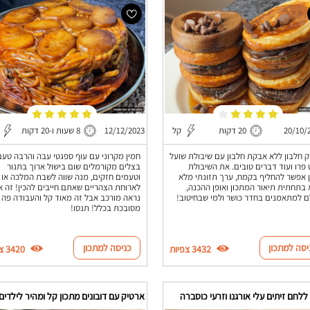
20/10/
20 דקות
קל
12/12/2023
8 שעות ו-20 דקות
ק חלבון ללא אבקת חלבון עם שיבולת שועל
חמין מקרוני עם עוף ספגטי עבה והרבה טעם
ט פרו ועוד דברים טובים. את השיבולת
בצלים מקורמלים שום בישול ארוך בתנור
 אפשר להחליף בקמח, ערך תזונתי מלא
וטעמים חזקים, מנה שווה לשבת המלכה או
בתחתית תיאור המתכון ואופן ההכנה,
לארוחת הצהריים שאתם חייבים להכין! זה או
 למתאמנים בחדר כושר ולמי שבחיטוב!
נראה מורכב אבל זה מאוד קל והעבודה פה 
מסובכת בכלל! תנסו!
יסה למתכון
כניסה למתכון
3432 צפיות
3420 צפיות
ללחם זיתים עלי אורגנו וזרעי כוסברה
ארטיק עם דובונים מתכון קל ומהיר לילדים