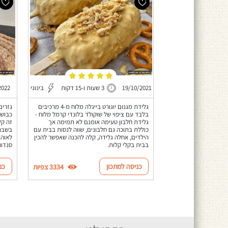
19/10/2021
3 שעות ו-15 דקות
בינוני
2022
גלידת מגנום יוגורט בייגלה מלוח מ-4 מרכיבים
גזרים
בלבד עם ציפוי של שוקולד בלונדי קרמל מלוח -
כבושי
גלידת חלבון טעימה אומנם לא תמימה אך
זה קל
כוללת בתוכה גם חלבונים, שווה לנסות בבית עם
בשבת,
הילדים, אחלה גלידה, קלה להכנה שאפשר להכין
לאוהב
בבית בקלי קלות.
סנדוו
כניסה למתכון
כנ
3334 צפיות