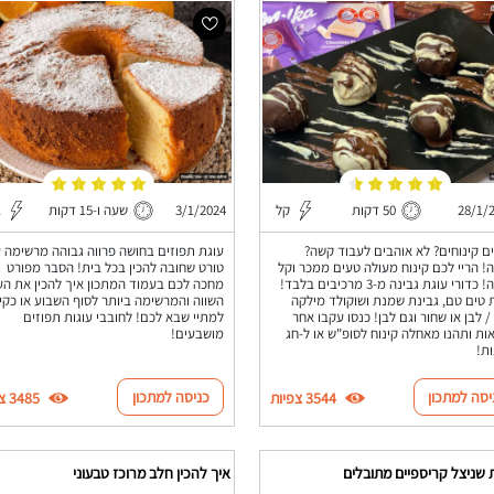
28/1/
50 דקות
קל
3/1/2024
שעה ו-15 דקות
ב
ם קינוחים? לא אוהבים לעבוד קשה?
עוגת תפוזים בחושה פרווה גבוהה מרשימה ע
! הריי לכם קינוח מעולה טעים ממכר וקל
טורט שחובה להכין בכל בית! הסבר מפורט
להכנה! כדורי עוגת גבינה מ-3 מרכיבים בלבד!
מחכה לכם בעמוד המתכון איך להכין את הע
ת טים טם, גבינת שמנת ושוקולד מילקה
השווה והמרשימה ביותר לסוף השבוע או כקינ
/ לבן או שחור וגם לבן! כנסו עקבו אחר
למתיי שבא לכם! לחובבי עוגות תפוזים
ות ותהנו מאחלה קינוח לסופ"ש או ל-חג
מושבעים!
ת!
יסה למתכון
כניסה למתכון
3544 צפיות
3485 צפיות
 שניצל קריספיים מתובלים
איך להכין חלב מרוכז טבעוני