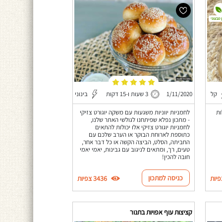
 טבעוני
קל
1/11/2020
3 שעות ו-15 דקות
בינוני
ות
לחמניות יווניות משגעות עם משקה יוגורט צזיקי
- מתכון נפלא שפיתחנו לגולשי האתר שלנו,
לחמניות יוגורט צזיקי אלו יכולות להתאים
כתוספת לארוחת הבוקר או הערב שלכם עם
החביתה, הסלט, הביצה הקשה או כל דבר אחר,
טעים, רך, ומתאים לניגוב עם גבינות, יאמי יאמי
חובה להכין!
כניסה למתכון
3436 צפיות
קציצות עוף אפויות בתנור