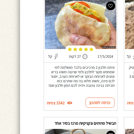
קל
17/5/2024
27 דקות
קל
יק
פיתה חלבון 2 מרכיבים בלבד מושלמת למי
שמחפש מקור לחלבון ולמי שרוצה משהו בריא
בלבד! שיטה קלילה במיוחד! כל שצריכים הם 3
וטעים לארוחת הבוקר או לארוחת הערב, יסגור
לכם פינה, פשוט מלאו בה מה שתרצו כמו
חביתה גבינה צהובה ויהיה לכם המון חלבון שם!
כניסה למתכון
3342 צפיות
תבשיל פתיתים ונקניקיות מרגז בסיר אחד