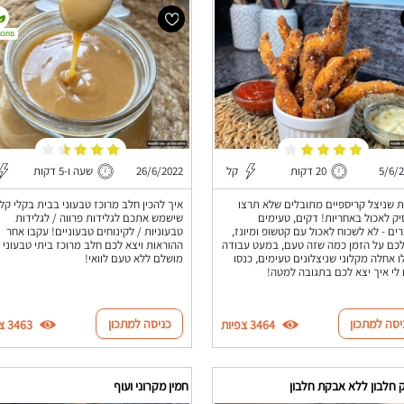
מתכון
5/6/
20 דקות
קל
26/6/2022
שעה ו-5 דקות
 שניצל קריספיים מתובלים שלא תרצו
איך להכין חלב מרוכז טבעוני בבית בקלי קל
ק לאכול באחריות! דקים, טעימים
שישמש אתכם לגלידות פרווה / לגלידות
ים - לא לשכוח לאכול עם קטשופ ומיונז,
טבעוניות / לקינוחים טבעוניים! עקבו אחר
כם על הזמן כמה שזה טעם, במעט עבודה
ההוראות ויצא לכם חלב מרוכז ביתי טבעוני
 אחלה מקלוני שניצלונים טעימים, כנסו
מושלם ללא טעם לוואי!
 לי איך יצא לכם בתגובה למטה!
יסה למתכון
כניסה למתכון
3464 צפיות
3463 צפיות
 חלבון ללא אבקת חלבון
חמין מקרוני ועוף