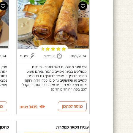
30/9/2024
35 דקות
בינוני
2024
עלי סיגר ממולאים בשר בתנור - סיגרים
פנקיי
ממולאים בבשר אפויים בתנור שאתם פשוט
יוגור
חייבים להכין וכן אפשר להוסיף גם צנוברים
כמובן
קלויים או פיסטוקים גרוסים ופטרוזיליה ירוקה
נמצא 
אתם פשוט לא מבינים איזה ביס מטורף יתקבל
מושלם
לכם בפה. זה חלום חלום!
כניסה למתכון
כנ
3435 צפיות
עוגיות חמאה מנומרות
מתכון 