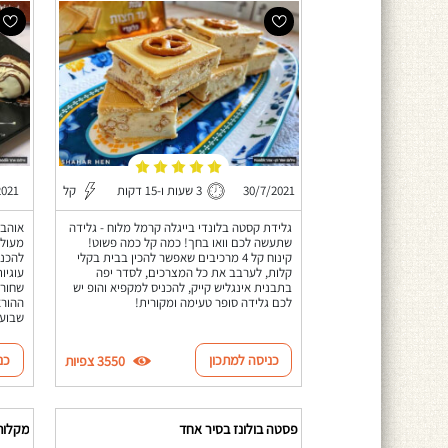
30/7/2021
3 שעות ו-15 דקות
קל
2021
גלידת קסטה בלונדי בייגלה קרמל מלוח - גלידה
אוהבי
שתעשה לכם וואו בחך! כמה קל כמה פשוט!
מעולה
קינוח קל 4 מרכיבים שאפשר להכין בבית בקלי
קלות, לערבב את כל המצרכים, לסדר יפה
עוגיו
בתבנית אינגליש קייק, להכניס למקפיא והופ יש
שחור 
לכם גלידה סופר טעימה ומקורית!
ההורא
שבועו
כניסה למתכון
כנ
3550 צפיות
פסטה בולונז בסיר אחד
מקלות