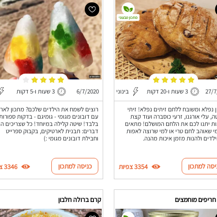
מתכון טבעוני
27/7
3 שעות ו-20 דקות
בינוני
6/7/2020
3 שעות ו-5 דקות
 נפלא ומשובח ללחם זיתים נפלא! זיתי
רוצים לשמח את הילדים שלכם? מתכון לארט
, עלי אורגנו, זרעי כוסברה ועוד קצת
עם דובונים מגומי - גומיגם - בדקות ספורות
ת יתנו לכם את הלחם המושלם! מתאים
י שאוהב לחם טרי או למי שרוצה לאפות
דברים: תבנית לארטיקים, בקבוק ספרייט
לדים ולהנות מזמן איכות מהנה.
וחבילת דובונים מגומי :)
יסה למתכון
כניסה למתכון
3354 צפיות
3346 צפיות
חריפים מוחמצים
קרם ברולה חלבון