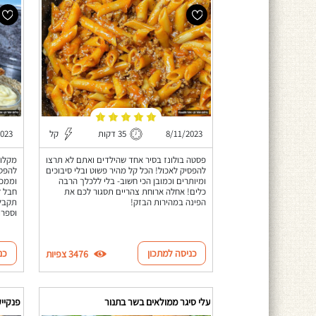
8/11/2023
35 דקות
קל
2023
פסטה בולונז בסיר אחד שהילדים ואתם לא תרצו
מקלות
להפסיק לאכול! הכל קל מהיר פשוט ובלי סיבוכים
להפסי
ומיותרים וכמובן הכי חשוב- בלי ללכלך הרבה
וממכר
כלים! אחלה ארוחת צהריים תסגור לכם את
חבל ל
הפינה במהירות הבזק!
תקבלו
וספרו
כניסה למתכון
כנ
3476 צפיות
עלי סיגר ממולאים בשר בתנור
פנקייק