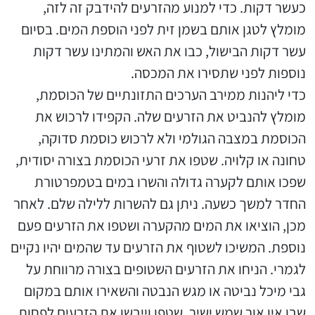
כעשר דקות. כדי למנוע מהזרעים להידבק זה לזה,
מומלץ לטגן אותם בשמן זית לפני הוספת המים. בסיום
עשר דקות הבישול, כבו את האש והמתינו עשר דקות
נוספות לפני שתסירו את המכסה.
כדי ליהנות ממירב הערכים התזונתיים של הכוסמת,
מומלץ להנביט את הזרעים שלה. הקפידו לרכוש את
הכוסמת במצבה הגולמי ולא לרכוש כוסמת סדוקה,
טחונה או קלויה. שטפו את זרעי הכוסמת בצורה יסודית,
שפכו אותם לקערה גדולה והשרו במים בטמפרטורת
החדר למשך כשעה. ניתן גם להשרות ללילה שלם. לאחר
מכן, הוציאו את המים מהקערה ושטפו את הזרעים פעם
נוספת. המשיכו לשטוף את הזרעים עד שהמים יהיו נקיים
לגמרי. הניחו את הזרעים השטופים בצורה מרווחת על
גבי מיכל נביטה או מגש הנבטה והשאירו אותם במקום
שבו אין אור שמש ישיר. שטפו וייבשו את הזרעים לפחות